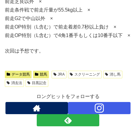
前走芝良以外 ×
前走条件戦で前走斤量が55.5kg以上 ×
前走G2で中山以外 ×
前走OP特別（L含む）で前走着差0.7秒以上負け ×
前走OP特別（L含む）で4角1番手もしくは10番手以下 ×
次回は予想です。
データ競馬
競馬
JRA
スクリーニング
消し馬
消去法
目黒記念
ロングヒットをフォローする