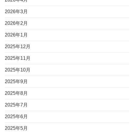
2026年3月
2026年2月
2026年1月
2025年12月
2025年11月
2025年10月
2025年9月
2025年8月
2025年7月
2025年6月
2025年5月