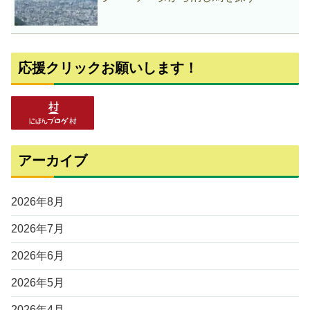
応援クリックお願いします！
アーカイブ
2026年8月
2026年7月
2026年6月
2026年5月
2026年4月