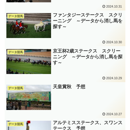
2024.10.31
ファンタジーステークス スクリ
データ競馬
ーニング ～データから消し馬を
探す～
2024.10.30
京王杯2歳ステークス スクリー
データ競馬
ニング ～データから消し馬を探
す～
2024.10.29
天皇賞秋 予想
データ競馬
2024.10.27
アルテミスステークス、スワンス
データ競馬
テークス 予想