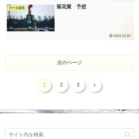
菊花賞 予想
データ競馬
2024.10.20
次のページ
次
1
2
3
へ