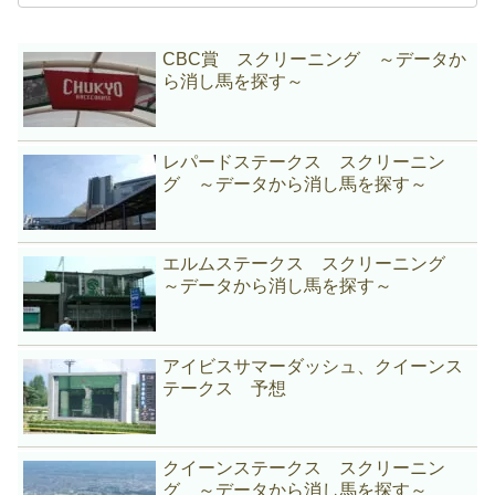
CBC賞 スクリーニング ～データか
ら消し馬を探す～
レパードステークス スクリーニン
グ ～データから消し馬を探す～
エルムステークス スクリーニング
～データから消し馬を探す～
アイビスサマーダッシュ、クイーンス
テークス 予想
クイーンステークス スクリーニン
グ ～データから消し馬を探す～