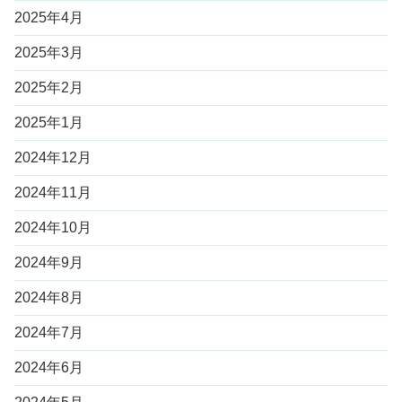
2025年4月
2025年3月
2025年2月
2025年1月
2024年12月
2024年11月
2024年10月
2024年9月
2024年8月
2024年7月
2024年6月