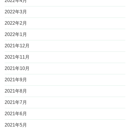
2022年4月
2022年3月
2022年2月
2022年1月
2021年12月
2021年11月
2021年10月
2021年9月
2021年8月
2021年7月
2021年6月
2021年5月