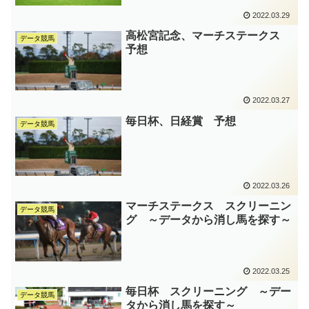
2022.03.29
高松宮記念、マーチステークス
データ競馬
予想
2022.03.27
毎日杯、日経賞 予想
データ競馬
2022.03.26
マーチステークス スクリーニン
データ競馬
グ ～データから消し馬を探す～
2022.03.25
毎日杯 スクリーニング ～デー
データ競馬
タから消し馬を探す～