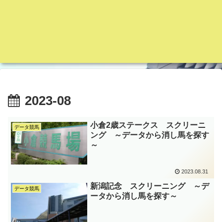
2023-08
小倉2歳ステークス スクリーニ
データ競馬
ング ～データから消し馬を探す
～
2023.08.31
新潟記念 スクリーニング ～デ
データ競馬
ータから消し馬を探す～