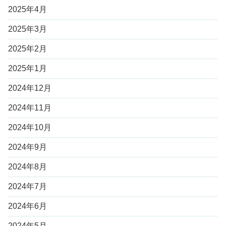
2025年4月
2025年3月
2025年2月
2025年1月
2024年12月
2024年11月
2024年10月
2024年9月
2024年8月
2024年7月
2024年6月
2024年5月