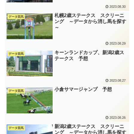
2023.08.30
札幌2歳ステークス スクリーニ
データ競馬
ング ～データから消し馬を探す
～
2023.08.29
キーンランドカップ、新潟2歳ス
データ競馬
テークス 予想
2023.08.27
小倉サマージャンプ 予想
データ競馬
2023.08.26
新潟2歳ステークス スクリーニ
データ競馬
ング ～データから消し馬を探す