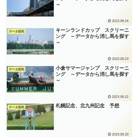
～
2023.08.24
キーンランドカップ スクリーニ
データ競馬
ング ～データから消し馬を探す
～
2023.08.23
小倉サマージャンプ スクリーニ
データ競馬
ング ～データから消し馬を探す
～
2023.08.22
札幌記念、北九州記念 予想
データ競馬
2023.08.20