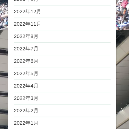
2022年12月
2022年11月
2022年8月
2022年7月
2022年6月
2022年5月
2022年4月
2022年3月
2022年2月
2022年1月