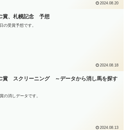
2024.08.20
BC賞、札幌記念 予想
日の受賞予想です。
2024.08.18
BC賞 スクリーニング ～データから消し馬を探す
C賞の消しデータです。
2024.08.13