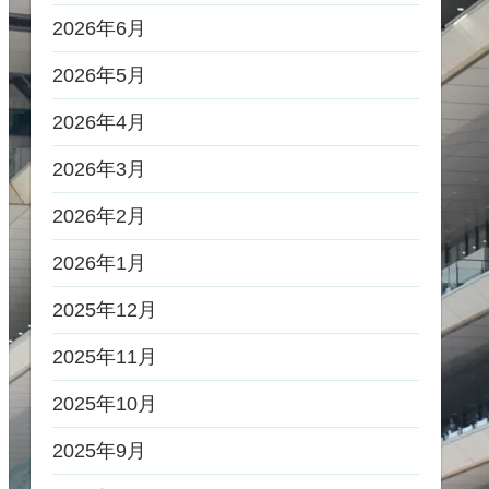
2026年6月
2026年5月
2026年4月
2026年3月
2026年2月
2026年1月
2025年12月
2025年11月
2025年10月
2025年9月