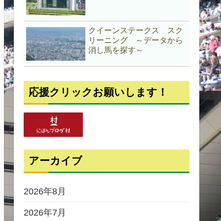
クイーンステークス スク
リーニング ～データから
消し馬を探す～
応援クリックお願いします！
アーカイブ
2026年8月
2026年7月