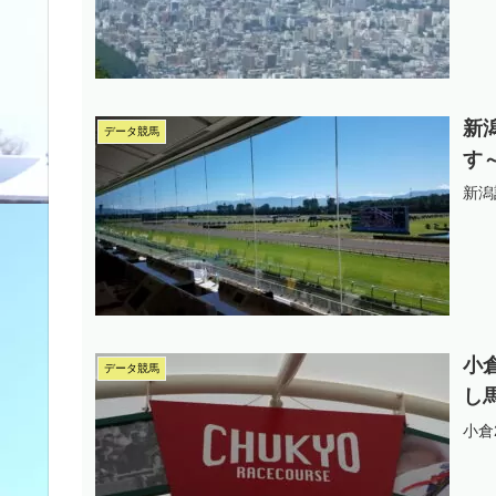
新
データ競馬
す
新潟
小
データ競馬
し
小倉