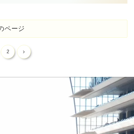
のページ
次
2
へ