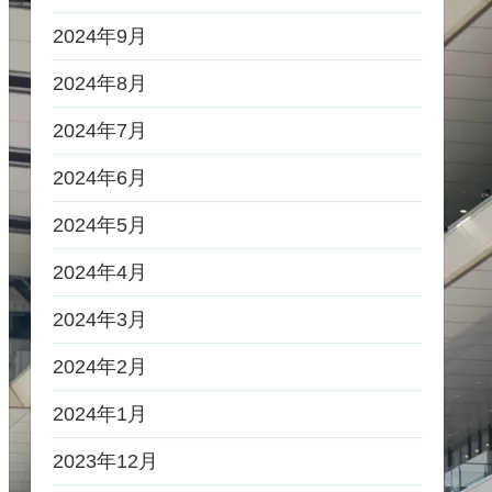
2024年9月
2024年8月
2024年7月
2024年6月
2024年5月
2024年4月
2024年3月
2024年2月
2024年1月
2023年12月