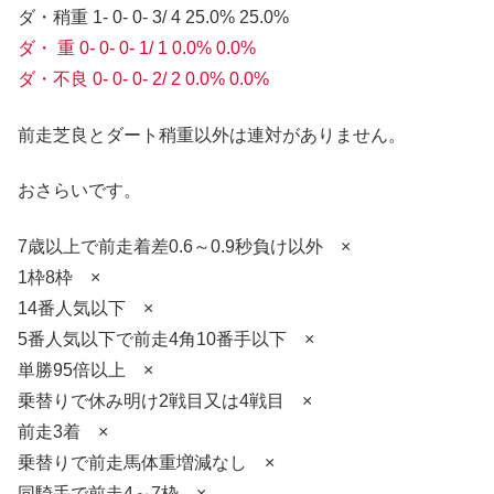
ダ・稍重 1- 0- 0- 3/ 4 25.0% 25.0%
ダ・ 重 0- 0- 0- 1/ 1 0.0% 0.0%
ダ・不良 0- 0- 0- 2/ 2 0.0% 0.0%
前走芝良とダート稍重以外は連対がありません。
おさらいです。
7歳以上で前走着差0.6～0.9秒負け以外 ×
1枠8枠 ×
14番人気以下 ×
5番人気以下で前走4角10番手以下 ×
単勝95倍以上 ×
乗替りで休み明け2戦目又は4戦目 ×
前走3着 ×
乗替りで前走馬体重増減なし ×
同騎手で前走4～7枠 ×