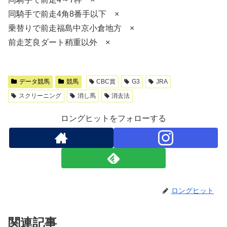
同騎手で前走4角8番手以下 ×
乗替りで前走福島中京小倉地方 ×
前走芝良ダート稍重以外 ×
データ競馬
競馬
CBC賞
G3
JRA
スクリーニング
消し馬
消去法
ロングヒットをフォローする
ロングヒット
関連記事