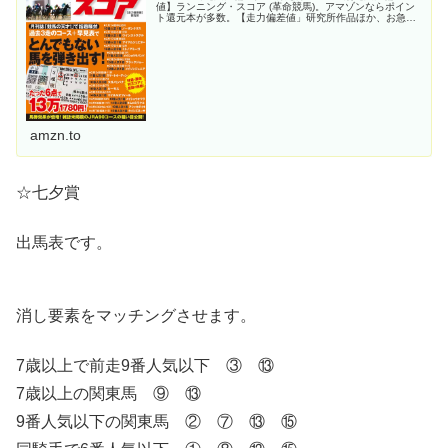
値】ランニング・スコア (革命競馬)。アマゾンならポイン
ト還元本が多数。【走力偏差値」研究所作品ほか、お急ぎ
便対象商品は当日お届けも可能。またコース別【走力偏差
値】ランニング・スコア (...
amzn.to
☆七夕賞
出馬表です。
消し要素をマッチングさせます。
7歳以上で前走9番人気以下 ③ ⑬
7歳以上の関東馬 ⑨ ⑬
9番人気以下の関東馬 ② ⑦ ⑬ ⑮