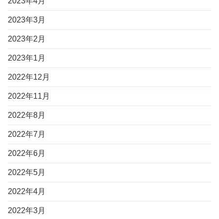
2023年4月
2023年3月
2023年2月
2023年1月
2022年12月
2022年11月
2022年8月
2022年7月
2022年6月
2022年5月
2022年4月
2022年3月