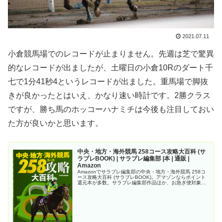
2021.07.11
小倉競馬場でのレコードが止まりません。先週は芝で驚異
的なレコードが出ましたが、土曜日の小倉10Rのダート千
七で1分41秒4というレコードが出ました。重馬場で脚抜
きが良かったとはいえ、かなり速い時計です。2勝クラス
ですが、勝ち馬のホッコーハナミチは今後も注目しておい
た方が良いかと思います。
中央・地方・海外競馬 258コース攻略大百科 (サ
ラブレBOOK) | サラブレ編集部 |本 | 通販 |
Amazon
Amazonでサラブレ編集部の中央・地方・海外競馬 258コ
ース攻略大百科 (サラブレBOOK)。アマゾンならポイント
還元本が多数。サラブレ編集部作品ほか、お急ぎ便対象商
品は当日お届けも可能。また中央・地方・海外競馬 258コ
ース攻略大百科...