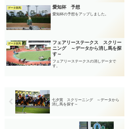
愛知杯 予想
データ競馬
愛知杯の予想をアップしました。
フェアリーステークス スクリー
データ競馬
ニング ～データから消し馬を探
す～
フェアリーステークスの消しデータで
す。
七夕賞 スクリーニング ～データから
消し馬を探す～