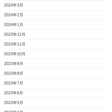
2024年3月
2024年2月
2024年1月
2023年12月
2023年11月
2023年10月
2023年9月
2023年8月
2023年7月
2023年6月
2023年5月