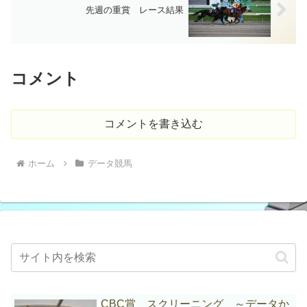
先週の重賞 レース結果
コメント
コメントを書き込む
ホーム
データ競馬
CBC賞 スクリーニング ～データか