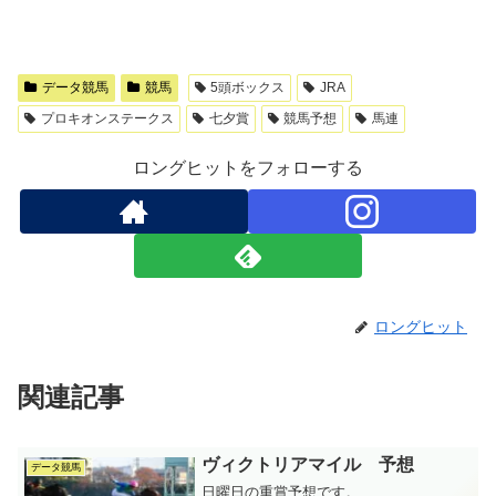
データ競馬
競馬
5頭ボックス
JRA
プロキオンステークス
七夕賞
競馬予想
馬連
ロングヒットをフォローする
ロングヒット
関連記事
ヴィクトリアマイル 予想
データ競馬
日曜日の重賞予想です。