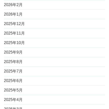
2026年2月
2026年1月
2025年12月
2025年11月
2025年10月
2025年9月
2025年8月
2025年7月
2025年6月
2025年5月
2025年4月