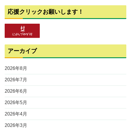
応援クリックお願いします！
アーカイブ
2026年8月
2026年7月
2026年6月
2026年5月
2026年4月
2026年3月