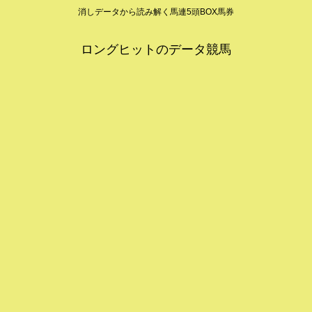
消しデータから読み解く馬連5頭BOX馬券
ロングヒットのデータ競馬