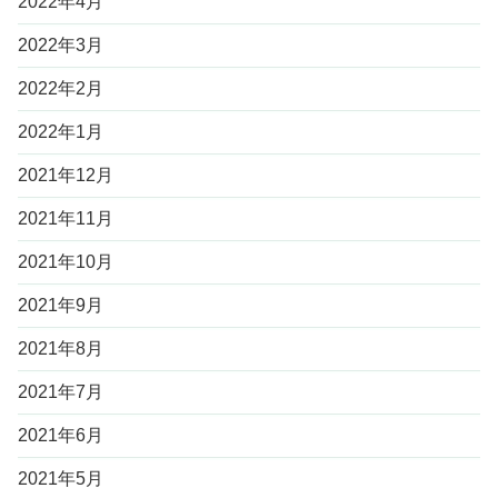
2022年4月
2022年3月
2022年2月
2022年1月
2021年12月
2021年11月
2021年10月
2021年9月
2021年8月
2021年7月
2021年6月
2021年5月