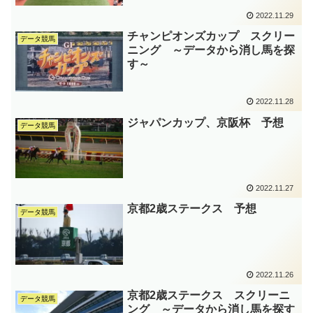
2022.11.29
チャンピオンズカップ スクリー
データ競馬
ニング ～データから消し馬を探
す～
2022.11.28
ジャパンカップ、京阪杯 予想
データ競馬
2022.11.27
京都2歳ステークス 予想
データ競馬
2022.11.26
京都2歳ステークス スクリーニ
データ競馬
ング ～データから消し馬を探す