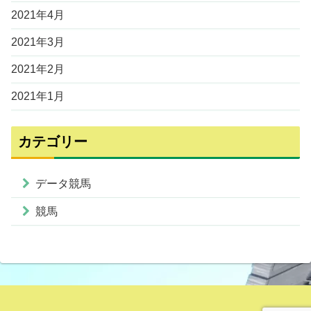
2021年4月
2021年3月
2021年2月
2021年1月
カテゴリー
データ競馬
競馬