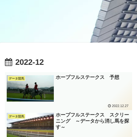
2022-12
ホープフルステークス 予想
データ競馬
2022.12.27
ホープフルステークス スクリー
データ競馬
ニング ～データから消し馬を探
す～