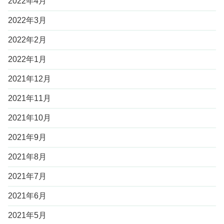
2022年4月
2022年3月
2022年2月
2022年1月
2021年12月
2021年11月
2021年10月
2021年9月
2021年8月
2021年7月
2021年6月
2021年5月