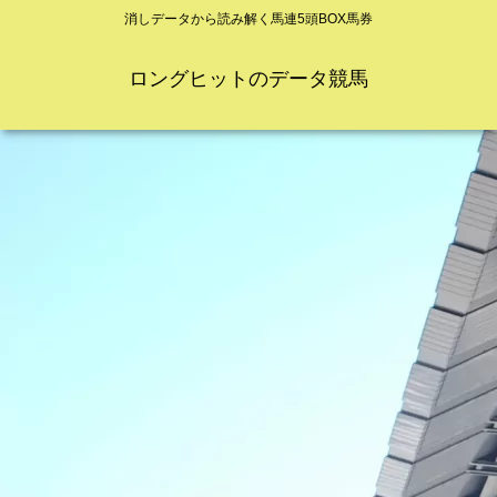
消しデータから読み解く馬連5頭BOX馬券
ロングヒットのデータ競馬