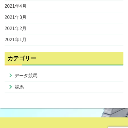
2021年4月
2021年3月
2021年2月
2021年1月
カテゴリー
データ競馬
競馬