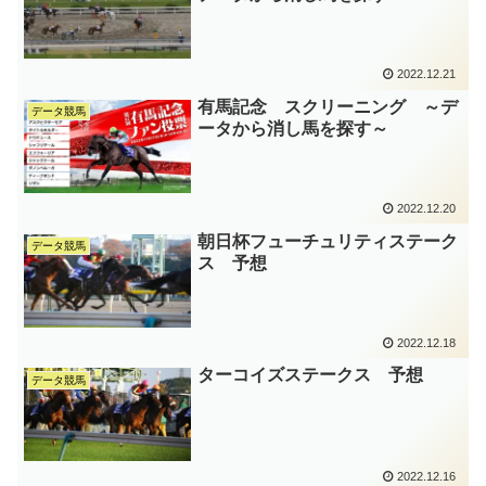
2022.12.21
有馬記念 スクリーニング ～デ
データ競馬
ータから消し馬を探す～
2022.12.20
朝日杯フューチュリティステーク
データ競馬
ス 予想
2022.12.18
ターコイズステークス 予想
データ競馬
2022.12.16