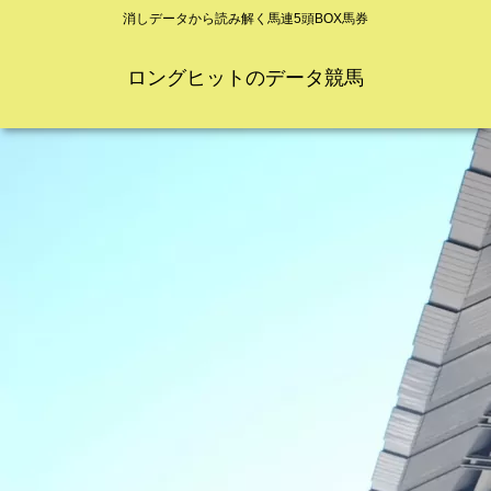
消しデータから読み解く馬連5頭BOX馬券
ロングヒットのデータ競馬