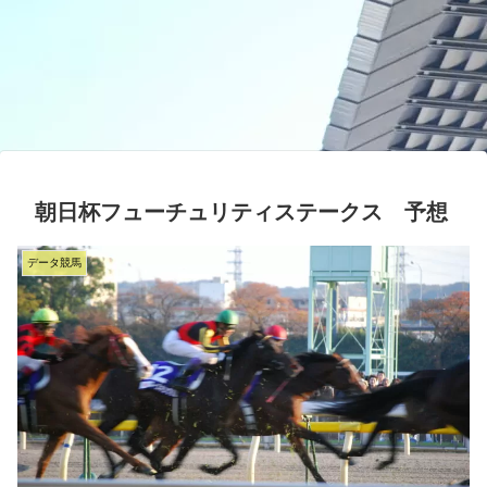
朝日杯フューチュリティステークス 予想
データ競馬