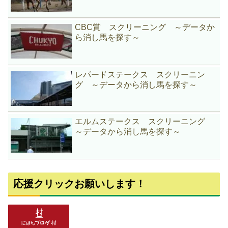
CBC賞 スクリーニング ～データか
ら消し馬を探す～
レパードステークス スクリーニン
グ ～データから消し馬を探す～
エルムステークス スクリーニング
～データから消し馬を探す～
応援クリックお願いします！