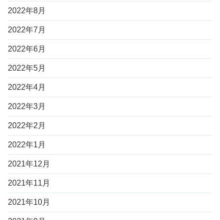
2022年8月
2022年7月
2022年6月
2022年5月
2022年4月
2022年3月
2022年2月
2022年1月
2021年12月
2021年11月
2021年10月