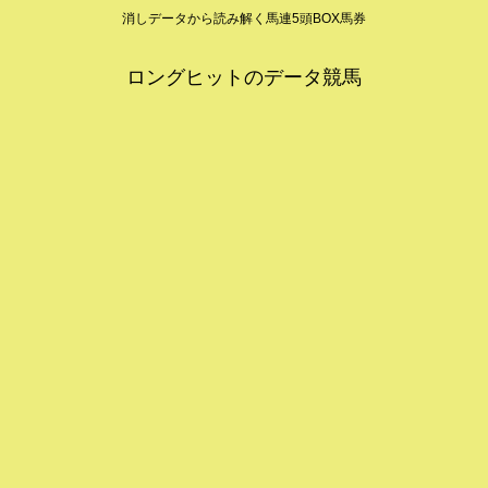
消しデータから読み解く馬連5頭BOX馬券
ロングヒットのデータ競馬