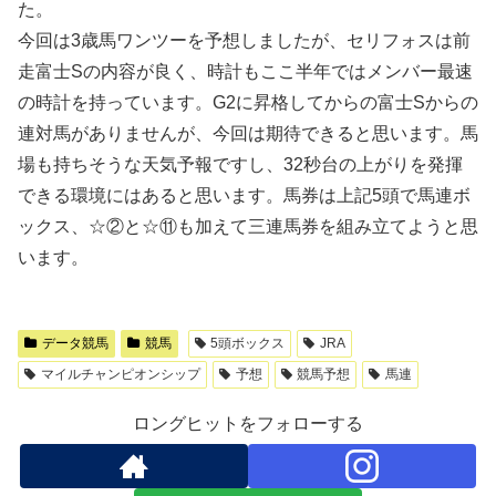
た。
今回は3歳馬ワンツーを予想しましたが、セリフォスは前
走富士Sの内容が良く、時計もここ半年ではメンバー最速
の時計を持っています。G2に昇格してからの富士Sからの
連対馬がありませんが、今回は期待できると思います。馬
場も持ちそうな天気予報ですし、32秒台の上がりを発揮
できる環境にはあると思います。馬券は上記5頭で馬連ボ
ックス、☆②と☆⑪も加えて三連馬券を組み立てようと思
います。
データ競馬
競馬
5頭ボックス
JRA
マイルチャンピオンシップ
予想
競馬予想
馬連
ロングヒットをフォローする