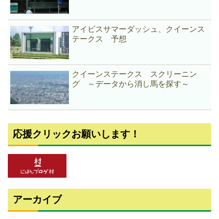
アイビスサマーダッシュ、クイーンス
テークス 予想
クイーンステークス スクリーニン
グ ～データから消し馬を探す～
応援クリックお願いします！
アーカイブ