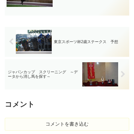
東京スポーツ杯2歳ステークス 予想
ジャパンカップ スクリーニング ～デ
ータから消し馬を探す～
コメント
コメントを書き込む