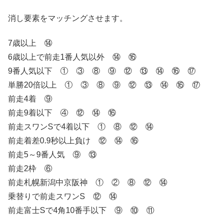
消し要素をマッチングさせます。
7歳以上 ⑭
6歳以上で前走1番人気以外 ⑭ ⑯
9番人気以下 ① ③ ⑧ ⑨ ⑫ ⑬ ⑭ ⑯ ⑰
単勝20倍以上 ① ③ ⑧ ⑨ ⑫ ⑬ ⑭ ⑯ ⑰
前走4着 ⑨
前走9着以下 ④ ⑫ ⑭ ⑯
前走スワンSで4着以下 ① ⑧ ⑫ ⑭
前走着差0.9秒以上負け ⑫ ⑭ ⑯
前走5～9番人気 ⑨ ⑬
前走2枠 ⑥
前走札幌新潟中京阪神 ① ② ⑧ ⑫ ⑭
乗替りで前走スワンS ⑫ ⑭
前走富士Sで4角10番手以下 ⑨ ⑩ ⑪