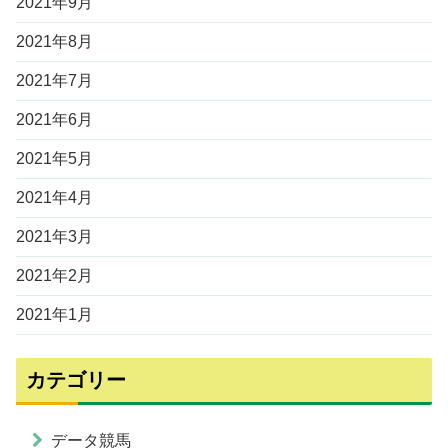
2021年9月
2021年8月
2021年7月
2021年6月
2021年5月
2021年4月
2021年3月
2021年2月
2021年1月
カテゴリー
データ競馬