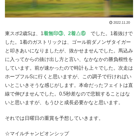
2022.11.20
東スポ2歳Sは、1
着無印③、2着△⑥
でした。1着抜けで
した。1着のガストリックは、ゴール前ダノンザタイガー
と叩きあいになりましたが、抜かせませんでした。馬込み
に入ってからの抜け出し方と言い、なかなかの勝負根性を
しています。前が速かったので時計も上々でした。次走は
ホープフルSに行くと思いますが、この調子で行ければい
いとこいきそうな感じがします。本命だったフェイトは直
線で伸びませんでした。0.5秒差なので悲観することはな
いと思いますが、もうひと成長必要かなと思います。
それでは日曜日の重賞を予想していきます。
☆マイルチャンピオンシップ