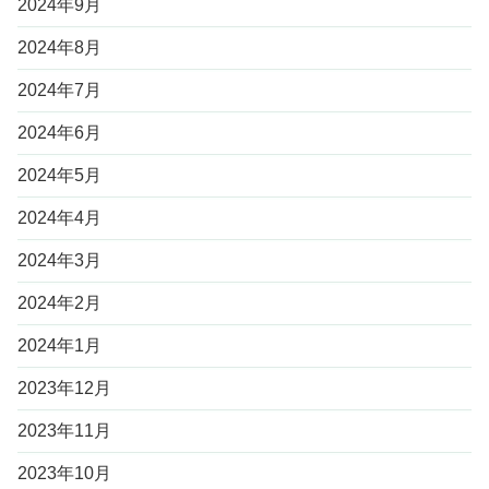
2024年9月
2024年8月
2024年7月
2024年6月
2024年5月
2024年4月
2024年3月
2024年2月
2024年1月
2023年12月
2023年11月
2023年10月