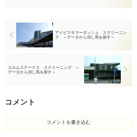
アイビスサマーダッシュ スクリーニン
グ ～データから消し馬を探す～
エルムステークス スクリーニング ～
データから消し馬を探す～
コメント
コメントを書き込む