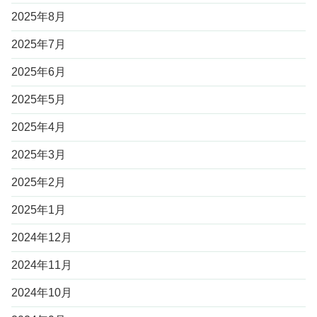
2025年8月
2025年7月
2025年6月
2025年5月
2025年4月
2025年3月
2025年2月
2025年1月
2024年12月
2024年11月
2024年10月