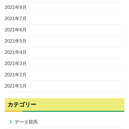
2021年8月
2021年7月
2021年6月
2021年5月
2021年4月
2021年3月
2021年2月
2021年1月
カテゴリー
データ競馬