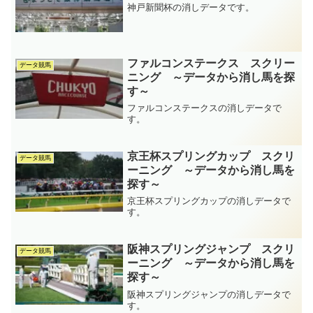
神戸新聞杯の消しデータです。
ファルコンステークス スクリー
データ競馬
ニング ～データから消し馬を探
す～
ファルコンステークスの消しデータで
す。
京王杯スプリングカップ スクリ
データ競馬
ーニング ～データから消し馬を
探す～
京王杯スプリングカップの消しデータで
す。
阪神スプリングジャンプ スクリ
データ競馬
ーニング ～データから消し馬を
探す～
阪神スプリングジャンプの消しデータで
す。