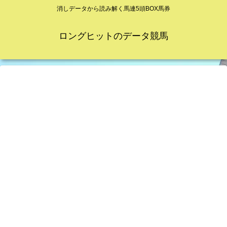
消しデータから読み解く馬連5頭BOX馬券
ロングヒットのデータ競馬