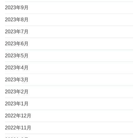
2023年9月
2023年8月
2023年7月
2023年6月
2023年5月
2023年4月
2023年3月
2023年2月
2023年1月
2022年12月
2022年11月