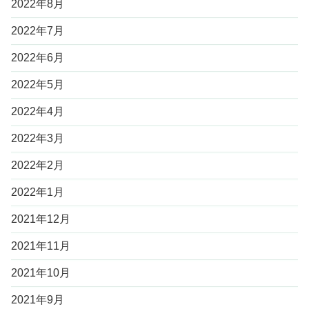
2022年8月
2022年7月
2022年6月
2022年5月
2022年4月
2022年3月
2022年2月
2022年1月
2021年12月
2021年11月
2021年10月
2021年9月