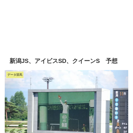
新潟JS、アイビスSD、クイーンS 予想
データ競馬