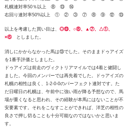
札幌連対率50％以上 ⑧ ⑬ ⑭
右回り連対率50%以上 ① ② ③ ⑦ ⑧ ⑨ ⑫ ⑬
以上を考慮した買い目は、
◎⑬、○⑧、▲⑦、△①、
×⑥
としました。
消しにかからなかった馬は⑬でした。そのままドゥアイズ
を1番手評価としました。
ドゥアイズは前走のヴィクトリアマイルでは4着と健闘し
ました。今回のメンバーでは再先着でした。ドゥアイズの
札幌の相性は良く、1-2-0-0のパーフェクト連対です。た
だ日曜日の札幌は、午前中に強い雨が降る予想なので、馬
場が重くなると思われ、その経験が本馬にはないことが不
安要素です。それをこなすことができれば、洋芝の相性の
良さで押し切ることも十分可能なのではないかと思いま
す。