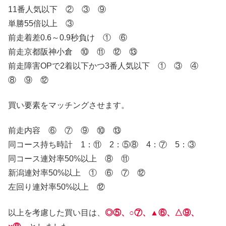
11番人気以下 ② ③ ⑨
単勝55倍以上 ③
前走着差0.6～0.9秒負け ① ⑥
前走京都阪神小倉 ⑩ ⑪ ⑫ ⑬
前走障害OPで2着以下かつ3番人気以下 ① ③ ④
⑧ ⑨ ⑫
買い要素をマッチングさせます。
前走内容 ⑥ ⑦ ⑨ ⑩ ⑬
同コース持ち時計 1：⑪ 2：⑤⑧ 4：⑦ 5：③
同コース連対率50%以上 ⑧ ⑪
新潟連対率50%以上 ① ⑥ ⑦ ⑫
左回り連対率50%以上 ⑫
以上を考慮した買い目は、
◎⑤、○⑦、▲⑥、△⑨、