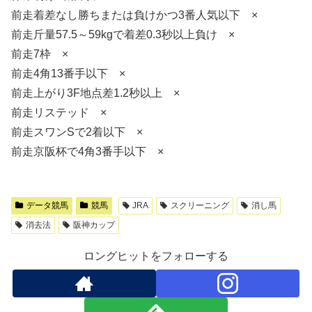
前走着差なし勝ちまたは負けかつ3番人気以下 ×
前走斤量57.5～59kgで着差0.3秒以上負け ×
前走7枠 ×
前走4角13番手以下 ×
前走上がり3F地点差1.2秒以上 ×
前走リステッド ×
前走スワンSで2着以下 ×
前走京阪杯で4角3番手以下 ×
データ競馬
競馬
JRA
スクリーニング
消し馬
消去法
阪神カップ
ロングヒットをフォローする