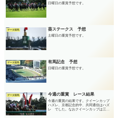
日曜日の重賞予想です。
葵ステークス 予想
データ競馬
土曜日の重賞予想です。
有馬記念 予想
データ競馬
日曜日の重賞予想です。
今週の重賞 レース結果
データ競馬
今週の重賞の結果です。クイーンカップ
ハズレ、京都記念的中、共同通信はハズ
レ でした。なおクイーンカップは三連
複は的中しております(笑)