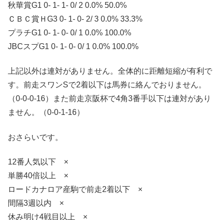
秋華賞G1 0- 1- 1- 0/ 2 0.0% 50.0%
ＣＢＣ賞ＨG3 0- 1- 0- 2/ 3 0.0% 33.3%
プラチG1 0- 1- 0- 0/ 1 0.0% 100.0%
JBCスプG1 0- 1- 0- 0/ 1 0.0% 100.0%
上記以外は連対がありません。全体的に距離短縮が有利で
す。前走スワンSで2着以下は馬券に絡んでおりません。
（0-0-0-16）また前走京阪杯で4角3番手以下は連対があり
ません。（0-0-1-16）
おさらいです。
12番人気以下 ×
単勝40倍以上 ×
ロードカナロア産駒で前走2着以下 ×
間隔3週以内 ×
休み明け4戦目以上 ×