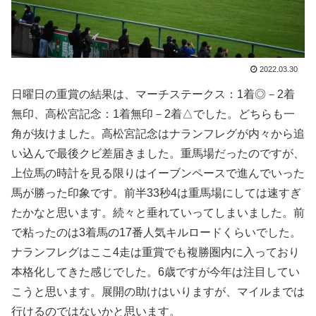
2022.03.30
日曜日の重賞の結果は、マーチステークス：1着◎－2着
無印、高松宮記念：1着無印－2着△でした。どちらも一
角が抜けました。高松宮記念はナランフレグが内々から追
い込んで最後クビ差届きました。重馬場だったのですが、
上位馬の時計を見る限りはイーブンペースで進んでいった
馬が勝った印象です。前半33秒4は重馬場にしては速すぎ
たかなと思います。続々と垂れていってしまいました。前
で粘ったのは3着馬の17番人気キルロードくらいでした。
ナランフレグはここ4走は重賞でも複勝圏内に入っており
本格化してきた感じでした。6歳ですが今年は注目してい
こうと思います。展開の助けはいりますが、マイルまでは
行けるのではないかと思います。