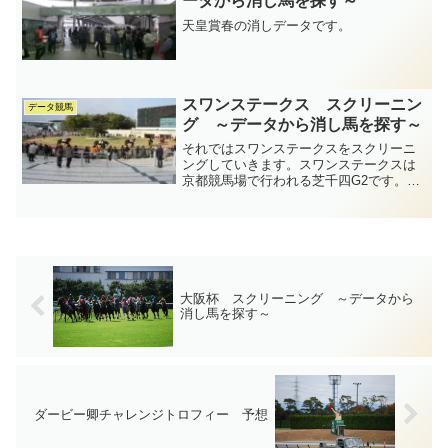
ータから消し馬を探す～
天皇賞春の消しデータです。
スワンステークス スクリーニン
データ競馬
グ ～データから消し馬を探す～
それではスワンステークスをスクリーニ
ングしていきます。スワンステークスは
京都競馬場で行われる芝千四G2です。◆
年齢別集計３歳 4- 0- 1- 12/ 17 23.5%
23.5%４歳 1- 3- 2- 20/ 26 3.8% 15.4%
５...
大阪杯 スクリーニング ～データから
消し馬を探す～
ダービー卿チャレンジトロフィー 予想