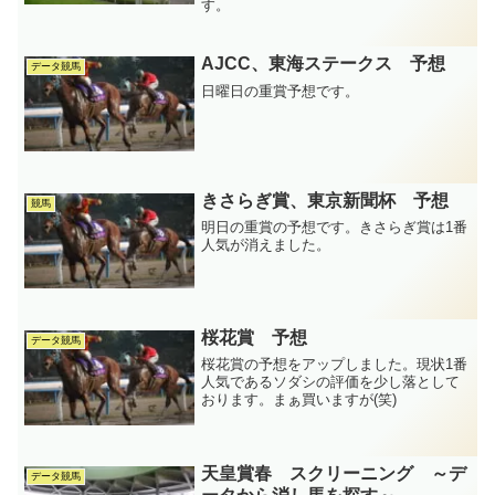
す。
AJCC、東海ステークス 予想
データ競馬
日曜日の重賞予想です。
きさらぎ賞、東京新聞杯 予想
競馬
明日の重賞の予想です。きさらぎ賞は1番
人気が消えました。
桜花賞 予想
データ競馬
桜花賞の予想をアップしました。現状1番
人気であるソダシの評価を少し落として
おります。まぁ買いますが(笑)
天皇賞春 スクリーニング ～デ
データ競馬