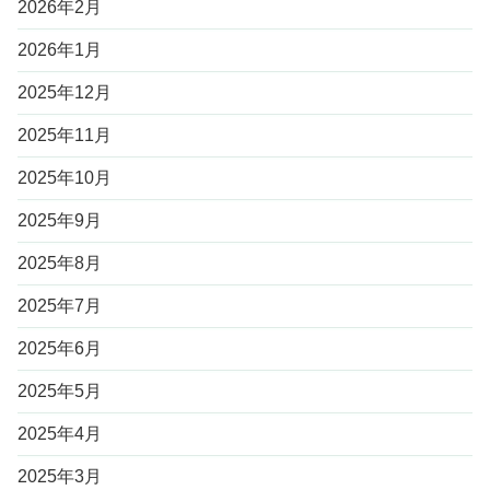
2026年2月
2026年1月
2025年12月
2025年11月
2025年10月
2025年9月
2025年8月
2025年7月
2025年6月
2025年5月
2025年4月
2025年3月