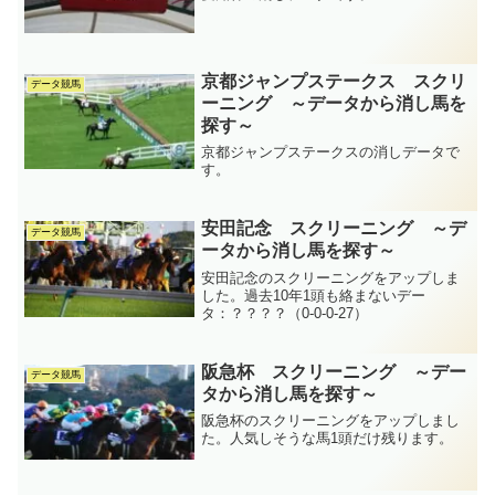
京都ジャンプステークス スクリ
データ競馬
ーニング ～データから消し馬を
探す～
京都ジャンプステークスの消しデータで
す。
安田記念 スクリーニング ～デ
データ競馬
ータから消し馬を探す～
安田記念のスクリーニングをアップしま
した。過去10年1頭も絡まないデー
タ：？？？？（0-0-0-27）
阪急杯 スクリーニング ～デー
データ競馬
タから消し馬を探す～
阪急杯のスクリーニングをアップしまし
た。人気しそうな馬1頭だけ残ります。