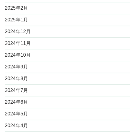
2025年2月
2025年1月
2024年12月
2024年11月
2024年10月
2024年9月
2024年8月
2024年7月
2024年6月
2024年5月
2024年4月