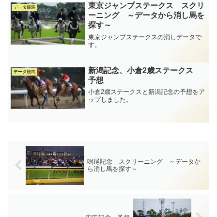
東京ジャンプステークス スクリ
データ競馬
ーニング ～データから消し馬を
探す～
東京ジャンプステークスの消しデータで
す。
新潟記念、小倉2歳ステークス
データ競馬
予想
小倉2歳ステークスと新潟記念の予想をア
ップしました。
鳴尾記念 スクリーニング ～データか
ら消し馬を探す～