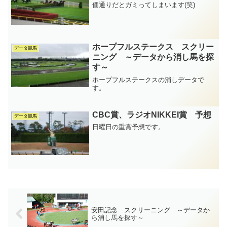
価通りだとガミってしまいます(笑)
ホープフルステークス スクリー
データ競馬
ニング ～データから消し馬を探
す～
ホープフルステークスの消しデータで
す。
CBC賞、ラジオNIKKEI賞 予想
データ競馬
日曜日の重賞予想です。
安田記念 スクリーニング ～データか
ら消し馬を探す～