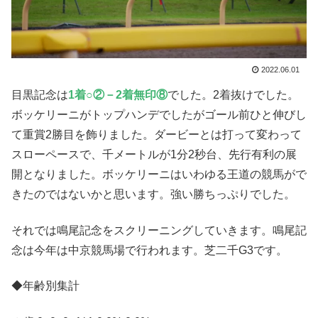
2022.06.01
目黒記念は
1着○②－2着無印⑧
でした。2着抜けでした。
ボッケリーニがトップハンデでしたがゴール前ひと伸びし
て重賞2勝目を飾りました。ダービーとは打って変わって
スローペースで、千メートルが1分2秒台、先行有利の展
開となりました。ボッケリーニはいわゆる王道の競馬がで
きたのではないかと思います。強い勝ちっぷりでした。
それでは鳴尾記念をスクリーニングしていきます。鳴尾記
念は今年は中京競馬場で行われます。芝二千G3です。
◆年齢別集計