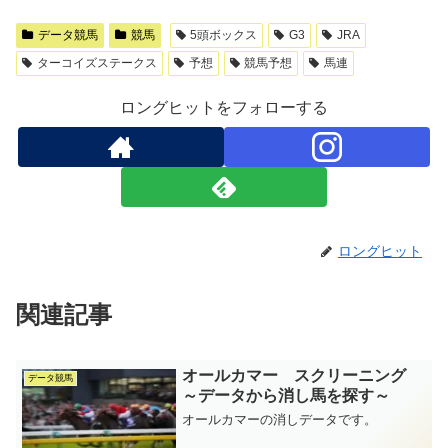
データ競馬
競馬
5頭ボックス
G3
JRA
ターコイズステークス
予想
競馬予想
馬連
ロングヒットをフォローする
ロングヒット
関連記事
オールカマー スクリーニング
データ競馬
～データから消し馬を探す～
オールカマーの消しデータです。