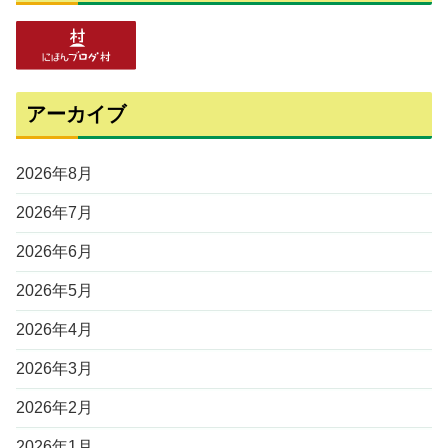
アーカイブ
2026年8月
2026年7月
2026年6月
2026年5月
2026年4月
2026年3月
2026年2月
2026年1月