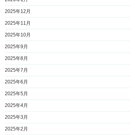
2025年12月
2025年11月
2025年10月
2025年9月
2025年8月
2025年7月
2025年6月
2025年5月
2025年4月
2025年3月
2025年2月