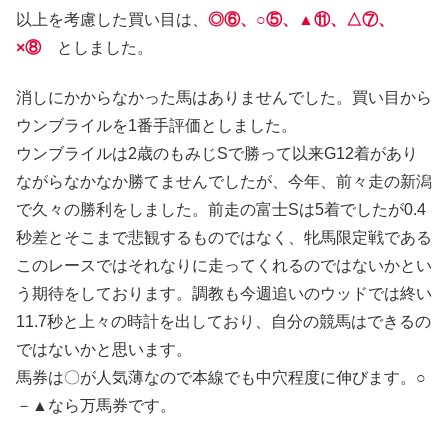
以上を考慮した買い目は、
◎⑥、○⑤、▲⑪、△⑦、
×⑧
としました。
消しにかからなかった馬はありませんでした。買い目から
ウンブライルを1番手評価としました。
ウンブライルは2歳のもみじSで勝って以来G12着があり
ながらなかなか勝てませんでしたが、今年、前々走の新潟
で久々の勝利をしました。前走の富士Sは5着でしたが0.4
秒差とそこまで悲観するものではなく、牝馬限定戦である
このレースではそれなりに走ってくれるのではないかとい
う期待をしております。調教も今週追いのウッドでは終い
11.7秒と上々の時計を出しており、自分の競馬はできるの
ではないかと思います。
馬券は〇が人気薄なので本線でも中穴程度に伸びます。○
－▲なら万馬券です。