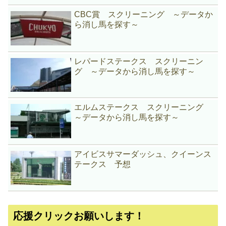
CBC賞 スクリーニング ～データか
ら消し馬を探す～
レパードステークス スクリーニン
グ ～データから消し馬を探す～
エルムステークス スクリーニング
～データから消し馬を探す～
アイビスサマーダッシュ、クイーンス
テークス 予想
応援クリックお願いします！