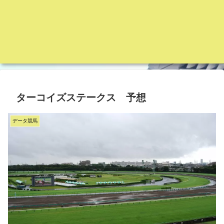
ターコイズステークス 予想
データ競馬