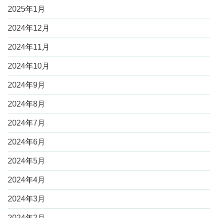
2025年1月
2024年12月
2024年11月
2024年10月
2024年9月
2024年8月
2024年7月
2024年6月
2024年5月
2024年4月
2024年3月
2024年2月