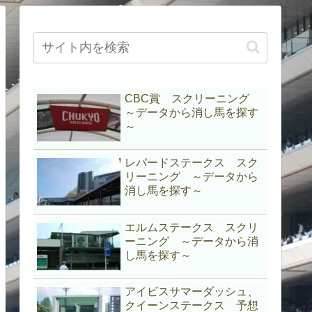
CBC賞 スクリーニング
～データから消し馬を探す
～
レパードステークス スク
リーニング ～データから
消し馬を探す～
エルムステークス スクリ
ーニング ～データから消
し馬を探す～
アイビスサマーダッシュ、
クイーンステークス 予想