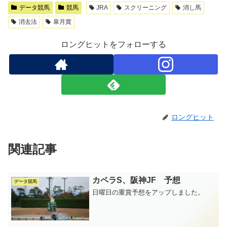
データ競馬
競馬
JRA
スクリーニング
消し馬
消去法
皐月賞
ロングヒットをフォローする
ロングヒット
関連記事
カペラS、阪神JF 予想
データ競馬
日曜日の重賞予想をアップしました。