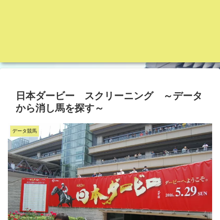
日本ダービー スクリーニング ～データ
から消し馬を探す～
データ競馬