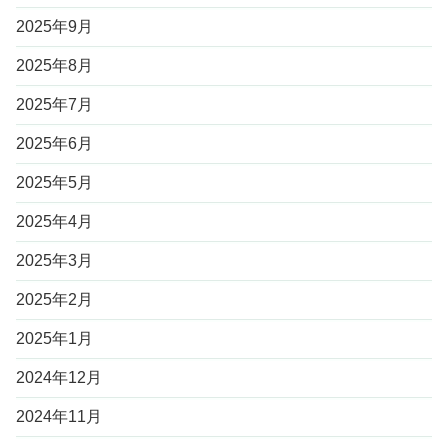
2025年9月
2025年8月
2025年7月
2025年6月
2025年5月
2025年4月
2025年3月
2025年2月
2025年1月
2024年12月
2024年11月