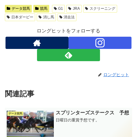
データ競馬
競馬
G1
JRA
スクリーニング
日本ダービー
消し馬
消去法
ロングヒットをフォローする
ロングヒット
関連記事
スプリンターズステークス 予想
データ競馬
日曜日の重賞予想です。