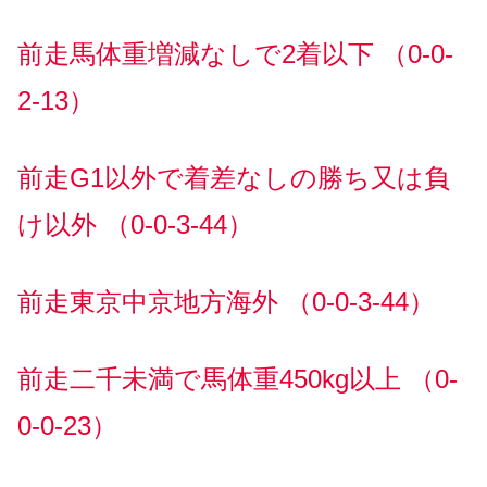
前走馬体重増減なしで2着以下 （0-0-
2-13）
前走G1以外で着差なしの勝ち又は負
け以外 （0-0-3-44）
前走東京中京地方海外 （0-0-3-44）
前走二千未満で馬体重450kg以上 （0-
0-0-23）