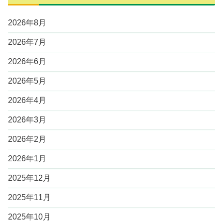
2026年8月
2026年7月
2026年6月
2026年5月
2026年4月
2026年3月
2026年2月
2026年1月
2025年12月
2025年11月
2025年10月