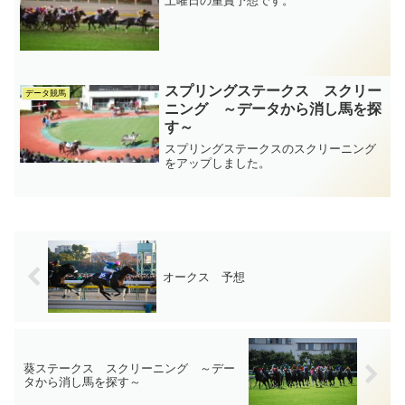
土曜日の重賞予想です。
スプリングステークス スクリー
データ競馬
ニング ～データから消し馬を探
す～
スプリングステークスのスクリーニング
をアップしました。
オークス 予想
葵ステークス スクリーニング ～デー
タから消し馬を探す～