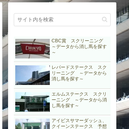
CBC賞 スクリーニング
～データから消し馬を探す
～
レパードステークス スク
リーニング ～データから
消し馬を探す～
エルムステークス スクリ
ーニング ～データから消
し馬を探す～
アイビスサマーダッシュ、
クイーンステークス 予想