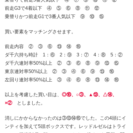
前走G3で4着以下 ④ ⑤ ⑥ ⑧ ⑪ ⑫
乗替りかつ前走G1で3番人気以下 ⑨ ⑩ ⑮
買い要素をマッチングさせます。
前走内容 ② ③ ⑥ ⑬ ⑭ ⑯
ダ千六持ち時計 1：⑥ 2：⑨ 3：⑦ 4：⑧ 5：②
ダ千六連対率50%以上 ② ③ ⑥ ⑧ ⑨ ⑬ ⑮
東京連対率50%以上 ② ③ ④ ⑥ ⑨ ⑬ ⑯
左回り連対率50%以上 ③ ④ ⑥ ⑧ ⑬ ⑭ ⑯
以上を考慮した買い目は、
◎⑯、○③、▲⑬、△⑭、
×②
としました。
消しにかからなかったのは③⑬⑭⑯でした。この4頭にイ
ンティを加えて5頭ボックスです。レッドルゼルはトライ