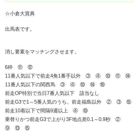
☆小倉大賞典
出馬表です。
消し要素をマッチングさせます。
6枠 ⑪ ⑫
11番人気以下で前走4角1番手以外 ③ ④ ⑩ ⑪ ⑭
11番人気以下の関西馬 ③ ④ ⑩ ⑭ ⑯
前走OP特別で当日7番人気以下 該当なし
前走G3で1～5番人気のうち、前走福島以外 ② ③ ⑮
前走10着以下で間隔9週以上 ④ ⑩
乗替りかつ前走G3で上がり3F地点差0.1～0.9秒 ②
⑨ ⑬ ⑮