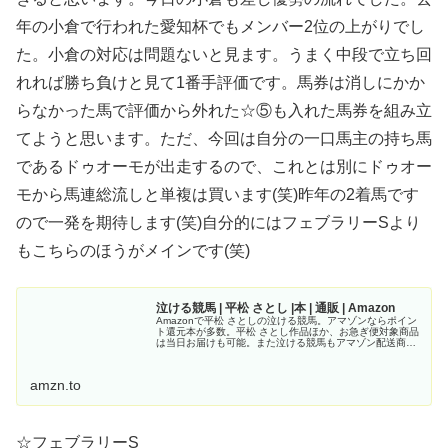
年の小倉で行われた愛知杯でもメンバー2位の上がりでし
た。小倉の対応は問題ないと見ます。うまく中段で立ち回
れれば勝ち負けと見て1番手評価です。馬券は消しにかか
らなかった馬で評価から外れた☆⑤も入れた馬券を組み立
てようと思います。ただ、今回は自分の一口馬主の持ち馬
であるドゥオーモが出走するので、これとは別にドゥオー
モから馬連総流しと単複は買います(笑)昨年の2着馬です
ので一発を期待します(笑)自分的にはフェブラリーSより
もこちらのほうがメインです(笑)
泣ける競馬 | 平松 さとし |本 | 通販 | Amazon
Amazonで平松 さとしの泣ける競馬。アマゾンならポイン
ト還元本が多数。平松 さとし作品ほか、お急ぎ便対象商品
は当日お届けも可能。また泣ける競馬もアマゾン配送商品
なら通常配送無料。
amzn.to
☆フェブラリーS