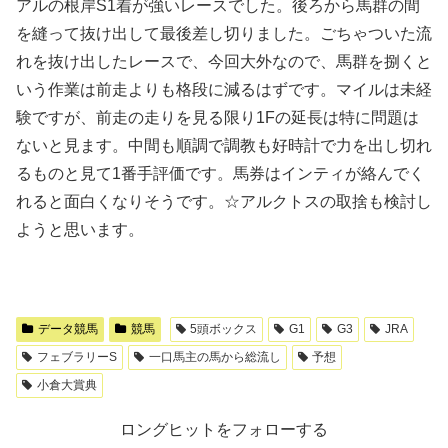
アルの根岸S1着が強いレースでした。後ろから馬群の間
を縫って抜け出して最後差し切りました。ごちゃついた流
れを抜け出したレースで、今回大外なので、馬群を捌くと
いう作業は前走よりも格段に減るはずです。マイルは未経
験ですが、前走の走りを見る限り1Fの延長は特に問題は
ないと見ます。中間も順調で調教も好時計で力を出し切れ
るものと見て1番手評価です。馬券はインティが絡んでく
れると面白くなりそうです。☆アルクトスの取捨も検討し
ようと思います。
データ競馬
競馬
5頭ボックス
G1
G3
JRA
フェブラリーS
一口馬主の馬から総流し
予想
小倉大賞典
ロングヒットをフォローする