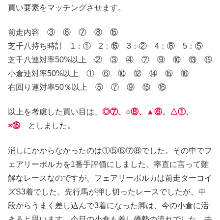
買い要素をマッチングさせます。
前走内容 ③ ⑥ ⑦ ⑧ ⑮
芝千八持ち時計 1：① 2：⑮ 3：② 4：⑧ 5：⑤
芝千八連対率50%以上 ② ③ ④ ⑦ ⑨ ⑩ ⑬ ⑮
小倉連対率50%以上 ① ⑥ ⑩ ⑫ ⑭ ⑮ ⑯
右回り連対率50％以上 ⑤ ⑦ ⑨ ⑮ ⑯
以上を考慮した買い目は、
◎⑦、○⑧、▲⑥、△①、
×⑮
としました。
消しにかからなかったのは①⑤⑥⑦⑧でした。その中でフ
ェアリーポルカを1番手評価にしました。率直に言って難
解なレースなのですが、フェアリーポルカは前走ターコイ
ズS3着でした。先行馬が押し切ったレースでしたが、中
段からうまく差し込んで3着になった脚は、今の小倉に活
きると思います。今日の小倉も差し優勢の流れでした。去