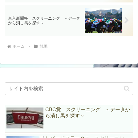
東京新聞杯 スクリーニング ～データ
から消し馬を探す～
ホーム
競馬
CBC賞 スクリーニング ～データか
ら消し馬を探す～