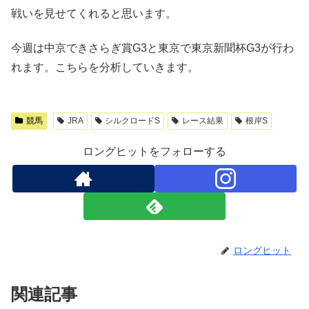
戦いを見せてくれると思います。
今週は中京できさらぎ賞G3と東京で東京新聞杯G3が行わ
れます。こちらを分析していきます。
競馬
JRA
シルクロードS
レース結果
根岸S
ロングヒットをフォローする
ロングヒット
関連記事