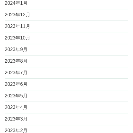
2024年1月
2023年12月
2023年11月
2023年10月
2023年9月
2023年8月
2023年7月
2023年6月
2023年5月
2023年4月
2023年3月
2023年2月