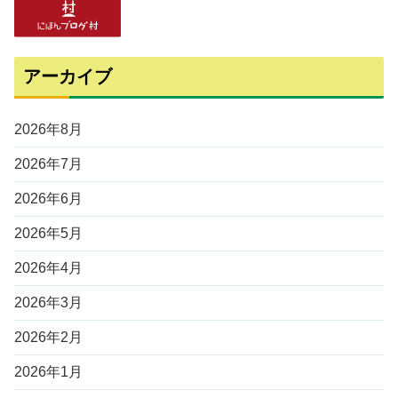
アーカイブ
2026年8月
2026年7月
2026年6月
2026年5月
2026年4月
2026年3月
2026年2月
2026年1月