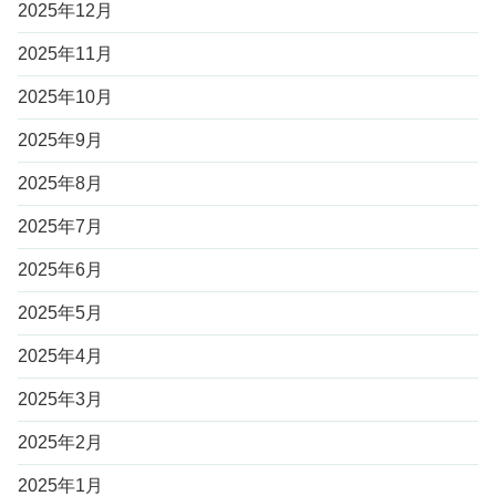
2025年12月
2025年11月
2025年10月
2025年9月
2025年8月
2025年7月
2025年6月
2025年5月
2025年4月
2025年3月
2025年2月
2025年1月