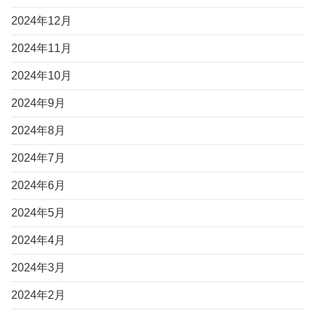
2024年12月
2024年11月
2024年10月
2024年9月
2024年8月
2024年7月
2024年6月
2024年5月
2024年4月
2024年3月
2024年2月