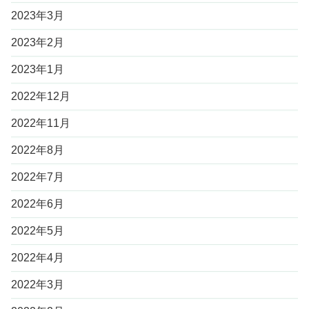
2023年3月
2023年2月
2023年1月
2022年12月
2022年11月
2022年8月
2022年7月
2022年6月
2022年5月
2022年4月
2022年3月