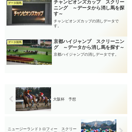
チャンピオンズカップ スクリー
データ競馬
ニング ～データから消し馬を探
す～
チャンピオンズカップの消しデータで
す。
京都ハイジャンプ スクリーニン
データ競馬
グ ～データから消し馬を探す～
京都ハイジャンプの消しデータです。
大阪杯 予想
ニュージーランドトロフィー スクリー