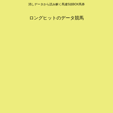
消しデータから読み解く馬連5頭BOX馬券
ロングヒットのデータ競馬