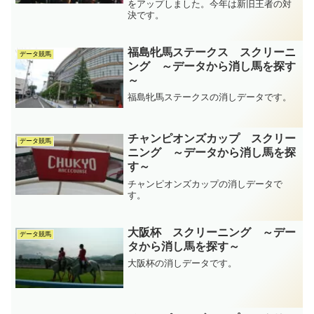
をアップしました。今年は新旧王者の対
決です。
福島牝馬ステークス スクリーニ
データ競馬
ング ～データから消し馬を探す
～
福島牝馬ステークスの消しデータです。
チャンピオンズカップ スクリー
データ競馬
ニング ～データから消し馬を探
す～
チャンピオンズカップの消しデータで
す。
大阪杯 スクリーニング ～デー
データ競馬
タから消し馬を探す～
大阪杯の消しデータです。