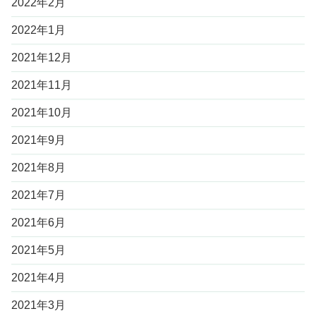
2022年2月
2022年1月
2021年12月
2021年11月
2021年10月
2021年9月
2021年8月
2021年7月
2021年6月
2021年5月
2021年4月
2021年3月