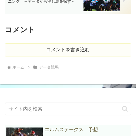
ニング ～データから消し馬を探す～
コメント
コメントを書き込む
ホーム
データ競馬
エルムステークス 予想