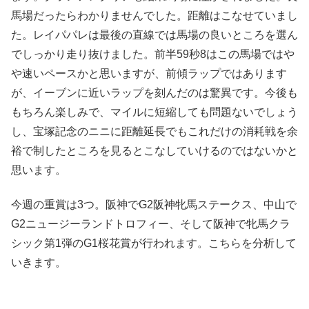
馬場だったらわかりませんでした。距離はこなせていまし
た。レイパパレは最後の直線では馬場の良いところを選ん
でしっかり走り抜けました。前半59秒8はこの馬場ではや
や速いペースかと思いますが、前傾ラップではあります
が、イーブンに近いラップを刻んだのは驚異です。今後も
もちろん楽しみで、マイルに短縮しても問題ないでしょう
し、宝塚記念のニニに距離延長でもこれだけの消耗戦を余
裕で制したところを見るとこなしていけるのではないかと
思います。
今週の重賞は3つ。阪神でG2阪神牝馬ステークス、中山で
G2ニュージーランドトロフィー、そして阪神で牝馬クラ
シック第1弾のG1桜花賞が行われます。こちらを分析して
いきます。