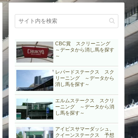
CBC賞 スクリーニング
～データから消し馬を探す
～
レパードステークス スク
リーニング ～データから
消し馬を探す～
エルムステークス スクリ
ーニング ～データから消
し馬を探す～
アイビスサマーダッシュ、
クイーンステークス 予想