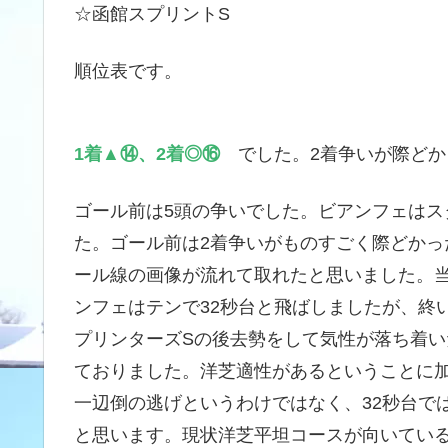
☆函館スプリントS
順位表です。
1着▲⑭、2着◎⑯
でした。2着争いが際どかっ
ゴール前は5頭の争いでした。ビアンフェは
た。ゴール前は2着争いがものすごく際どか
ール線の画像が流れて取れたと思いました。当
ンフェはテンで32秒台と飛ばしましたが、終
プリンターズSの後去勢をして気性が落ち着い
ておりました。洋芝適性があるということに
一辺倒の逃げというわけではなく、32秒台で
と思います。現状洋芝平坦コースが向いてい