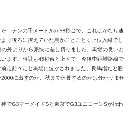
た。テンの千メートルが58秒台で、これはかなり速
段より後ろに控えていた馬がことごとく上位入線でし
場の外よりから豪快に差し切りました。馬場の良いと
います。時計も45秒台と上々で、今後中距離路線で
は前走前々走と馬場に泣かされました。良馬場だと勝
2000に出すのか、秋まで休養するのかは分かりませ
神でG3マーメイドSと東京でG3ユニコーンSが行わ