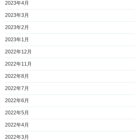
2023年4月
2023年3月
2023年2月
2023年1月
2022年12月
2022年11月
2022年8月
2022年7月
2022年6月
2022年5月
2022年4月
2022年3月