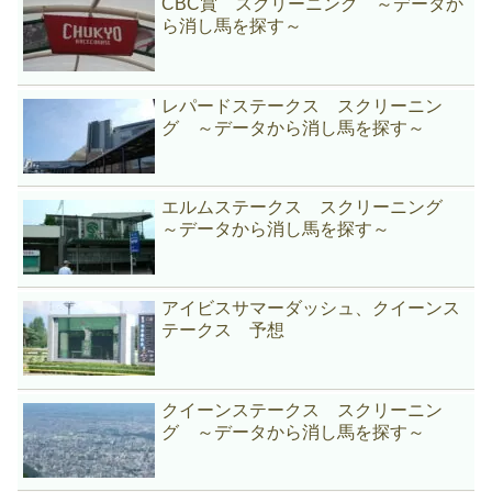
CBC賞 スクリーニング ～データか
ら消し馬を探す～
レパードステークス スクリーニン
グ ～データから消し馬を探す～
エルムステークス スクリーニング
～データから消し馬を探す～
アイビスサマーダッシュ、クイーンス
テークス 予想
クイーンステークス スクリーニン
グ ～データから消し馬を探す～