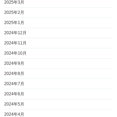
2025年3月
2025年2月
2025年1月
2024年12月
2024年11月
2024年10月
2024年9月
2024年8月
2024年7月
2024年6月
2024年5月
2024年4月