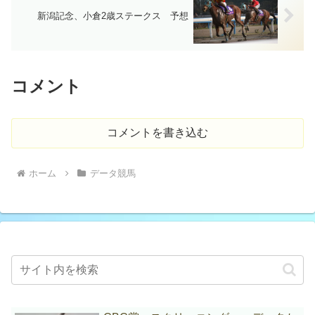
新潟記念、小倉2歳ステークス 予想
コメント
コメントを書き込む
ホーム
データ競馬