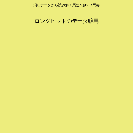
消しデータから読み解く馬連5頭BOX馬券
ロングヒットのデータ競馬