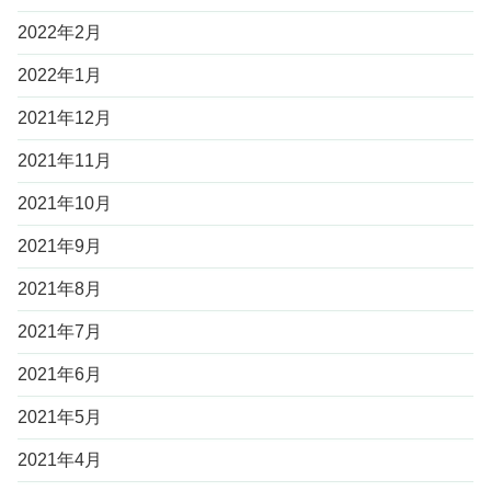
2022年2月
2022年1月
2021年12月
2021年11月
2021年10月
2021年9月
2021年8月
2021年7月
2021年6月
2021年5月
2021年4月