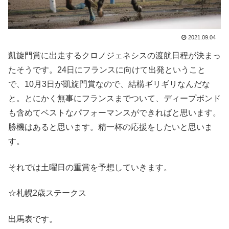
2021.09.04
凱旋門賞に出走するクロノジェネシスの渡航日程が決まっ
たそうです。24日にフランスに向けて出発ということ
で、10月3日が凱旋門賞なので、結構ギリギリなんだな
と。とにかく無事にフランスまでついて、ディープボンド
も含めてベストなパフォーマンスができればと思います。
勝機はあると思います。精一杯の応援をしたいと思いま
す。
それでは土曜日の重賞を予想していきます。
☆札幌2歳ステークス
出馬表です。