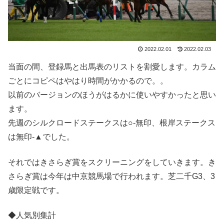
2022.02.01
2022.02.03
当面の間、登録馬と出馬表のリストを割愛します。カラム
ごとにコピペはやはり時間がかかるので。。
以前のバージョンのほうがはるかに使いやすかったと思い
ます。
先週のシルクロードステークスは○-無印、根岸ステークス
は無印-▲でした。
それではきさらぎ賞をスクリーニングをしていきます。き
さらぎ賞は今年は中京競馬場で行われます。芝二千G3、3
歳限定戦です。
◆人気別集計