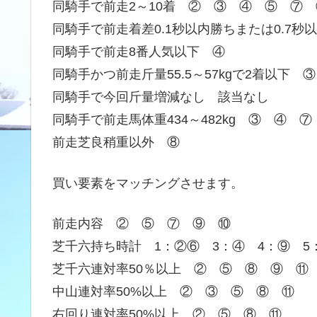
同騎手で前走2～10着 ② ③ ④ ⑤ ⑦
同騎手で前走着差0.1秒以内勝ちまたは0.
同騎手で前走8番人気以下 ④
同騎手かつ前走斤量55.5～57kgで2着以下 
同騎手で今回斤量増減なし 該当なし
同騎手で前走馬体重434～482kg ③ ④ ⑦
前走芝良稍重以外 ⑧
買い要素をマッチングさせます。
前走内容 ② ⑤ ⑦ ⑨ ⑩
芝千六持ち時計 1：②⑥ 3：④ 4：⑨ 5
芝千六連対率50％以上 ② ⑤ ⑧ ⑨ ⑪
中山連対率50%以上 ② ③ ⑤ ⑧ ⑪
右回り連対率50%以上 ② ⑤ ⑧ ⑪