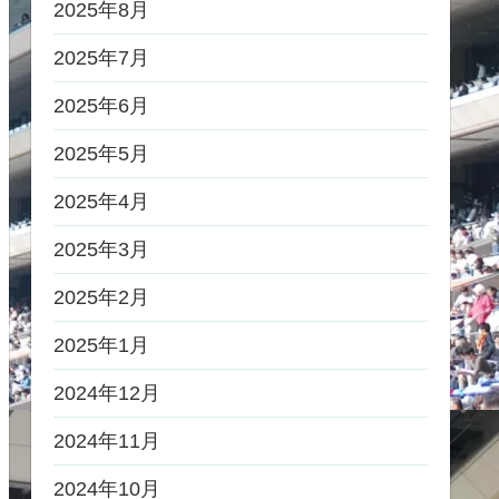
2025年8月
2025年7月
2025年6月
2025年5月
2025年4月
2025年3月
2025年2月
2025年1月
2024年12月
2024年11月
2024年10月