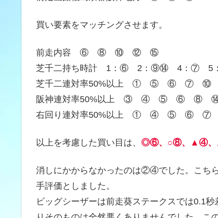
買い要素をマッチングさせます。
前走内容 ⑥ ⑧ ⑩ ⑫ ⑮
芝千二持ち時計 1：⑥ 2：⑨⑭ 4：⑦ 5
芝千二連対率50%以上 ① ⑤ ⑥ ⑦ ⑩
阪神連対率50%以上 ③ ④ ⑤ ⑥ ⑧ 
右回り連対率50%以上 ① ④ ⑤ ⑥ ⑦
以上を考慮した買い目は、
◎⑥、○⑧、▲④
消しにかからなかったのは②④でした。こち
手評価としました。
ビッグシーザーは前走葵ステークスでは0.1秒
りそのものは全然悪くありませんでした。こ