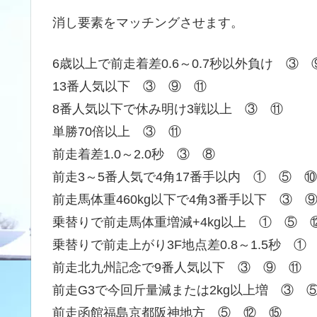
消し要素をマッチングさせます。
6歳以上で前走着差0.6～0.7秒以外負け ③ 
13番人気以下 ③ ⑨ ⑪
8番人気以下で休み明け3戦以上 ③ ⑪
単勝70倍以上 ③ ⑪
前走着差1.0～2.0秒 ③ ⑧
前走3～5番人気で4角17番手以内 ① ⑤ 
前走馬体重460kg以下で4角3番手以下 ③ 
乗替りで前走馬体重増減+4kg以上 ① ⑤ 
乗替りで前走上がり3F地点差0.8～1.5秒 ①
前走北九州記念で9番人気以下 ③ ⑨ ⑪
前走G3で今回斤量減または2kg以上増 ③ 
前走函館福島京都阪神地方 ⑤ ⑫ ⑮