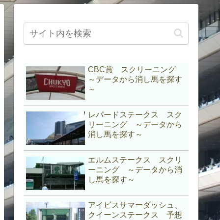
CBC賞 スクリーニング
～データから消し馬を探す
～
レパードステークス スク
リーニング ～データから
消し馬を探す～
エルムステークス スクリ
ーニング ～データから消
し馬を探す～
アイビスサマーダッシュ、
クイーンステークス 予想