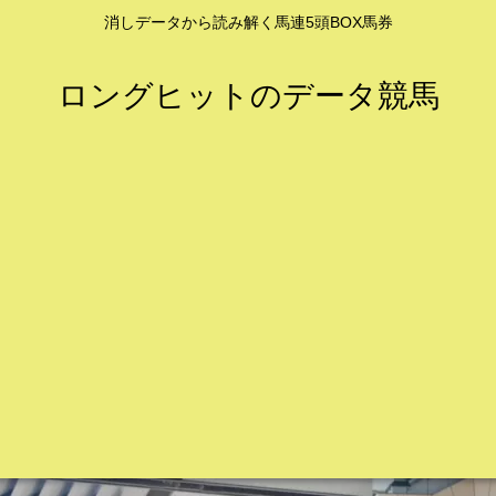
消しデータから読み解く馬連5頭BOX馬券
ロングヒットのデータ競馬