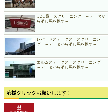
CBC賞 スクリーニング ～データか
ら消し馬を探す～
レパードステークス スクリーニン
グ ～データから消し馬を探す～
エルムステークス スクリーニング
～データから消し馬を探す～
応援クリックお願いします！