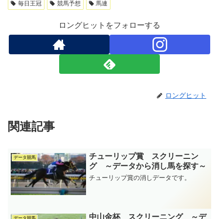
毎日王冠
競馬予想
馬連
ロングヒットをフォローする
ロングヒット
関連記事
チューリップ賞 スクリーニン
データ競馬
グ ～データから消し馬を探す～
チューリップ賞の消しデータです。
中山金杯 スクリーニング ～デ
データ競馬