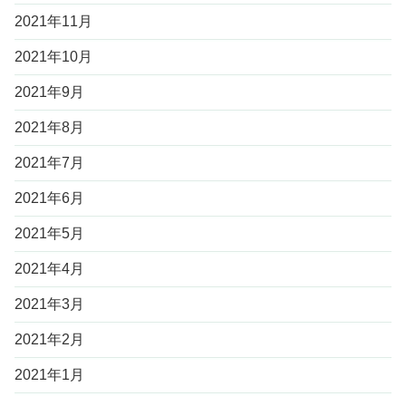
2021年11月
2021年10月
2021年9月
2021年8月
2021年7月
2021年6月
2021年5月
2021年4月
2021年3月
2021年2月
2021年1月