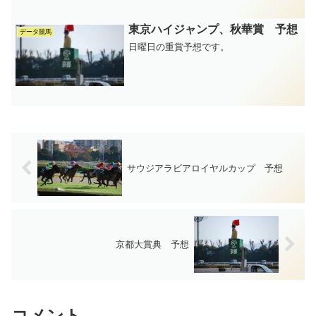
東京ハイジャンプ、秋華賞 予想
データ競馬
日曜日の重賞予想です。
サウジアラビアロイヤルカップ 予想
京都大賞典 予想
コメント