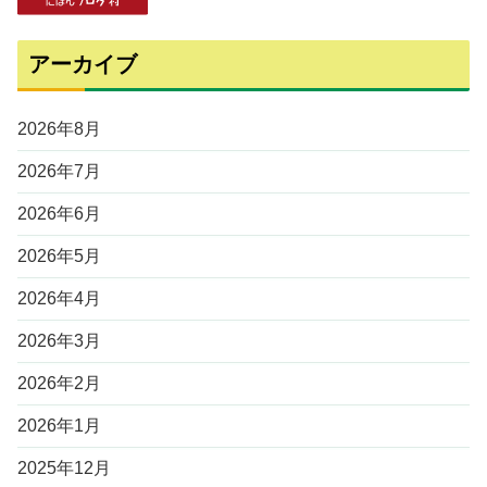
アーカイブ
2026年8月
2026年7月
2026年6月
2026年5月
2026年4月
2026年3月
2026年2月
2026年1月
2025年12月