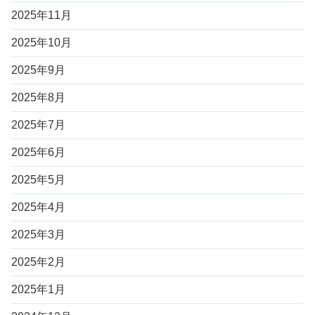
2025年11月
2025年10月
2025年9月
2025年8月
2025年7月
2025年6月
2025年5月
2025年4月
2025年3月
2025年2月
2025年1月