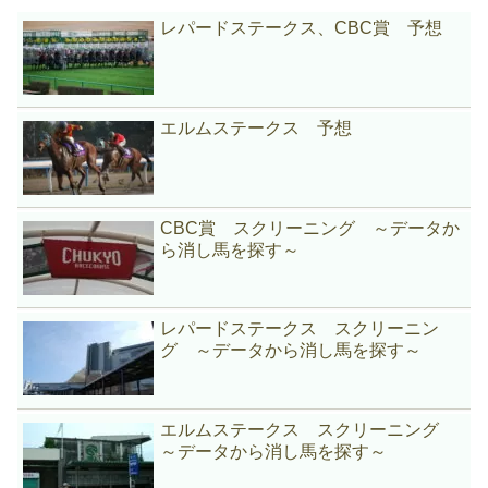
レパードステークス、CBC賞 予想
エルムステークス 予想
CBC賞 スクリーニング ～データか
ら消し馬を探す～
レパードステークス スクリーニン
グ ～データから消し馬を探す～
エルムステークス スクリーニング
～データから消し馬を探す～