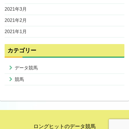
2021年3月
2021年2月
2021年1月
カテゴリー
データ競馬
競馬
ロングヒットのデータ競馬