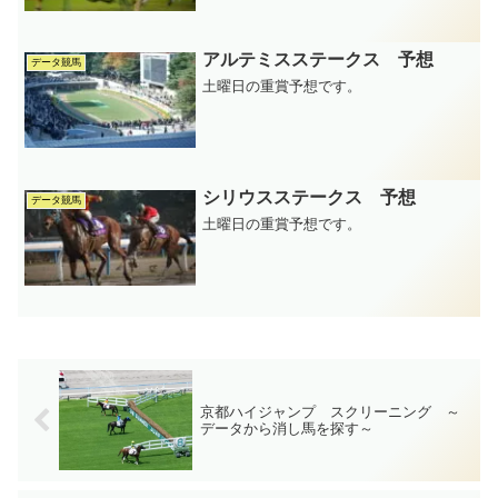
アルテミスステークス 予想
データ競馬
土曜日の重賞予想です。
シリウスステークス 予想
データ競馬
土曜日の重賞予想です。
京都ハイジャンプ スクリーニング ～
データから消し馬を探す～