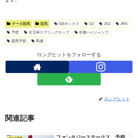
データ競馬
競馬
5頭ボックス
G2
JG2
JRA
予想
京王杯スプリングカップ
京都ハイジャンプ
競馬予想
馬連
ロングヒットをフォローする
ロングヒット
関連記事
ファンタジーステークス 予想
データ競馬