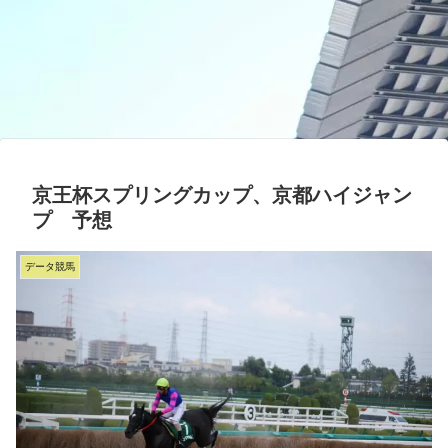
京王杯スプリングカップ、京都ハイジャン
プ 予想
データ競馬