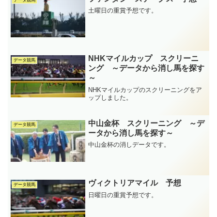
土曜日の重賞予想です。
NHKマイルカップ スクリーニ
データ競馬
ング ～データから消し馬を探す
～
NHKマイルカップのスクリーニングをア
ップしました。
中山金杯 スクリーニング ～デ
データ競馬
ータから消し馬を探す～
中山金杯の消しデータです。
ヴィクトリアマイル 予想
データ競馬
日曜日の重賞予想です。