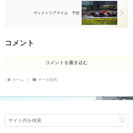
ヴィクトリアマイル 予想
コメント
コメントを書き込む
ホーム
データ競馬