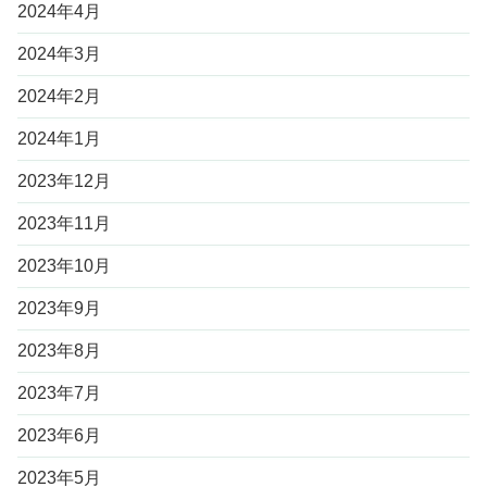
2024年4月
2024年3月
2024年2月
2024年1月
2023年12月
2023年11月
2023年10月
2023年9月
2023年8月
2023年7月
2023年6月
2023年5月