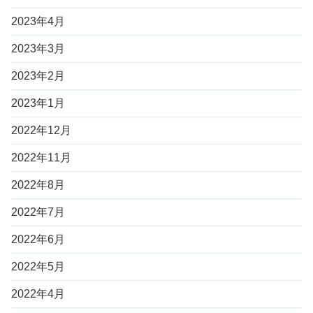
2023年4月
2023年3月
2023年2月
2023年1月
2022年12月
2022年11月
2022年8月
2022年7月
2022年6月
2022年5月
2022年4月