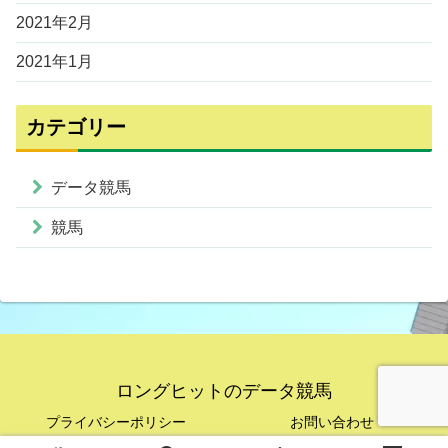
2021年2月
2021年1月
カテゴリー
データ競馬
競馬
ロングヒットのデータ競馬
プライバシーポリシー
お問い合わせ