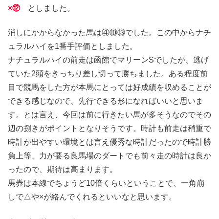
×⑫
としました。
消しにかからなかった馬は④⑩⑬でした。この中からナチ
ュラルハイを1番手評価としました。
ナチュラルハイの前走は函館でマリーンSでしたが、逃げ
ていた2頭をきっちり差し切って勝ちました。ある程度前
目で競馬をした方が本馬にとっては好成績を収めることが
できる感じなので、先行できる形になればいいと思いま
す。とは言え、今回は前に行きたい馬が多そうなのでその
辺の捌きがポイントとなりそうです。時計も前走は稍重で
時計が出やすい環境とは言え優秀な時計だったので時計勝
負上等、力が要る良馬場のダートでも前々走の時計は良か
ったので、期待は高まります。
馬券は本線でちょうど10倍くらいということで、一角崩
しで△や×が絡んでくれるといいなと思います。