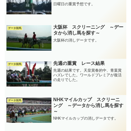
日曜日の重賞予想です。
大阪杯 スクリーニング ～デー
データ競馬
タから消し馬を探す～
大阪杯の消しデータです。
先週の重賞 レース結果
データ競馬
先週の結果です。天皇賞春的中、青葉賞
ハズレでした。ワールドプレミアが復活
の走りでした。
NHKマイルカップ スクリーニ
データ競馬
ング ～データから消し馬を探す
～
NHKマイルカップの消しデータです。