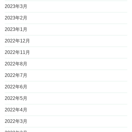
2023年3月
2023年2月
2023年1月
2022年12月
2022年11月
2022年8月
2022年7月
2022年6月
2022年5月
2022年4月
2022年3月