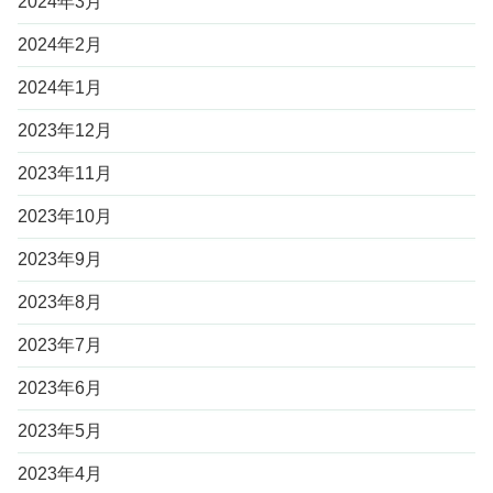
2024年3月
2024年2月
2024年1月
2023年12月
2023年11月
2023年10月
2023年9月
2023年8月
2023年7月
2023年6月
2023年5月
2023年4月