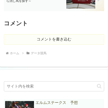
ら消し馬を探す～
コメント
コメントを書き込む
ホーム
データ競馬
エルムステークス 予想