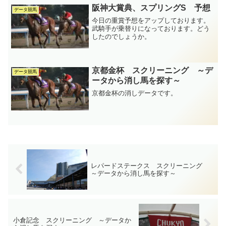
阪神大賞典、スプリングS 予想
データ競馬
今日の重賞予想をアップしております。
武騎手が乗替りになっております。どう
したのでしょうか。
京都金杯 スクリーニング ～デ
データ競馬
ータから消し馬を探す～
京都金杯の消しデータです。
レパードステークス スクリーニング
～データから消し馬を探す～
小倉記念 スクリーニング ～データか