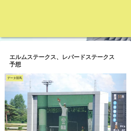
エルムステークス、レパードステークス
予想
データ競馬