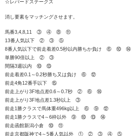
☆レパードステークス
消し要素をマッチングさせます。
馬番3,4,8,11 ③ ④ ⑧ ⑪
13番人気以下 ② ③ ⑤
8番人気以下で前走着差0.5秒以内勝ちか負け ⑥ ⑩ ⑭
単勝90倍以上 ② ③
間隔3週以内 ⑩ ⑬
前走着差0.1～0.2秒勝ち又は負け ⑥ ⑫
前走4角12番手以下 ⑮
前走上がり3F地点差0.6～0.7秒 ② ⑥ ⑭
前走上がり3F地点差1.3秒以上 ③
前走1勝クラスで馬体重496kg以上 ⑥ ⑨ ⑫
前走1勝クラスで4～6枠以外 ⑨ ⑩ ⑬ ⑭
前走函館新潟小倉 ⑩ ⑪
前走京都阪神で4～5番人気以外 ① ② ③ ④ ⑤