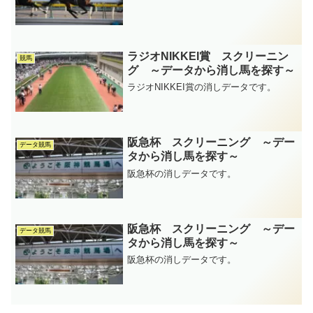
ラジオNIKKEI賞 スクリーニン
競馬
グ ～データから消し馬を探す～
ラジオNIKKEI賞の消しデータです。
阪急杯 スクリーニング ～デー
データ競馬
タから消し馬を探す～
阪急杯の消しデータです。
阪急杯 スクリーニング ～デー
データ競馬
タから消し馬を探す～
阪急杯の消しデータです。