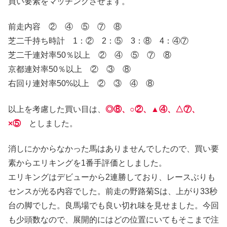
買い要素をマッチングさせます。
前走内容 ② ④ ⑤ ⑦ ⑧
芝二千持ち時計 1：② 2：⑤ 3：⑧ 4：④⑦
芝二千連対率50％以上 ② ④ ⑤ ⑦ ⑧
京都連対率50％以上 ② ③ ⑧
右回り連対率50%以上 ② ③ ④ ⑧
以上を考慮した買い目は、
◎⑧、○②、▲④、△⑦、
×⑤
としました。
消しにかからなかった馬はありませんでしたので、買い要
素からエリキングを1番手評価としました。
エリキングはデビューから2連勝しており、レースぶりも
センスが光る内容でした。前走の野路菊Sは、上がり33秒
台の脚でした。良馬場でも良い切れ味を見せました。今回
も少頭数なので、展開的にはどの位置にいてもそこまで注