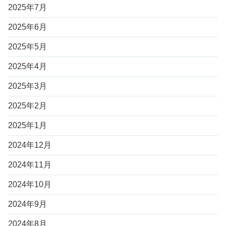
2025年7月
2025年6月
2025年5月
2025年4月
2025年3月
2025年2月
2025年1月
2024年12月
2024年11月
2024年10月
2024年9月
2024年8月