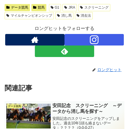
データ競馬
競馬
G1
JRA
スクリーニング
マイルチャンピオンシップ
消し馬
消去法
ロングヒットをフォローする
ロングヒット
関連記事
安田記念 スクリーニング ～デ
データ競馬
ータから消し馬を探す～
安田記念のスクリーニングをアップしま
した。過去10年1頭も絡まないデー
タ：？？？？（0-0-0-27）