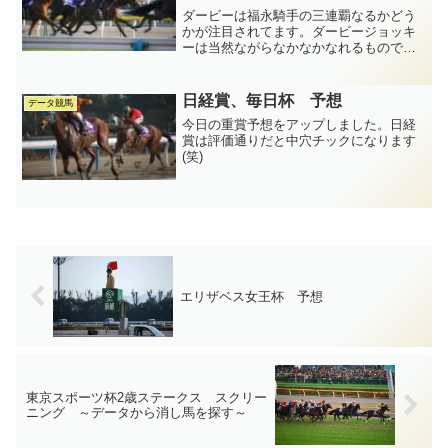
ダービーは福永騎手の三連覇なるかどう
かが注目されてます。ダービージョッキ
ーは当然ながらなかなかなれるものでは
ないのですが、3歳限定戦で毎年馬が違う
のに連覇してしまうのがまずすごいで
す。今年は皐月賞馬に騎乗するので、ク
日経賞、毎日杯 予想
データ競馬
ラシック2冠に導くのかこ...
今日の重賞予想をアップしました。日経
賞は評価通りだと中穴チックになります
(笑)
エリザベス女王杯 予想
東京スポーツ杯2歳ステークス スクリー
ニング ～データから消し馬を探す～