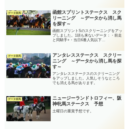
函館スプリントステークス スク
データ競馬
リーニング ～データから消し馬
を探す～
函館スプリントSのスクリーニングをアッ
プしました。1頭も来ないデータ：・前走
と同騎手+・当日6番人気以下
+・？？？ （0-0-0-29）
アンタレスステークス スクリー
データ競馬
ニング ～データから消し馬を探
す～
アンタレスステークスのスクリーニング
をアップしました。人気しそうなところ
でも消える馬があります。
ニュージーランドトロフィー、阪
データ競馬
神牝馬ステークス 予想
土曜日の重賞予想です。