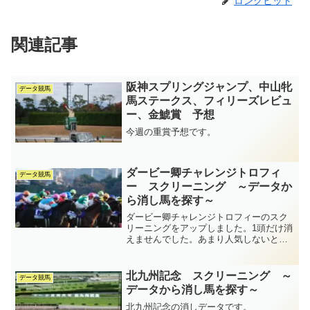
ロングヒット
関連記事
阪神スプリングジャンプ、中山牝
データ競馬
馬ステークス、フィリーズレビュ
ー、金鯱賞 予想
今週の重賞予想です。
ダービー卿チャレンジトロフィ
データ競馬
ー スクリーニング ～データか
ら消し馬を探す～
ダービー卿チャレンジトロフィーのスク
リーニングをアップしました。1頭だけ消
えませんでした。あまり人気しないと思
われる馬です。
北九州記念 スクリーニング ～
データ競馬
データから消し馬を探す～
北九州記念の消しデータです。