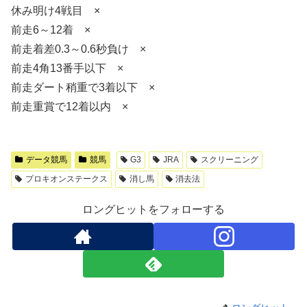
休み明け4戦目 ×
前走6～12着 ×
前走着差0.3～0.6秒負け ×
前走4角13番手以下 ×
前走ダート稍重で3着以下 ×
前走重賞で12着以内 ×
データ競馬
競馬
G3
JRA
スクリーニング
プロキオンステークス
消し馬
消去法
ロングヒットをフォローする