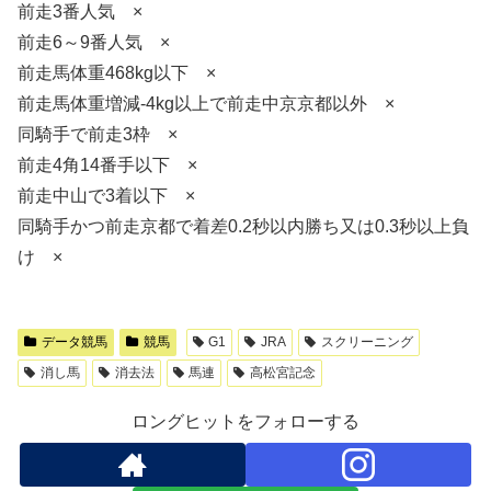
前走3番人気 ×
前走6～9番人気 ×
前走馬体重468kg以下 ×
前走馬体重増減-4kg以上で前走中京京都以外 ×
同騎手で前走3枠 ×
前走4角14番手以下 ×
前走中山で3着以下 ×
同騎手かつ前走京都で着差0.2秒以内勝ち又は0.3秒以上負
け ×
データ競馬
競馬
G1
JRA
スクリーニング
消し馬
消去法
馬連
高松宮記念
ロングヒットをフォローする