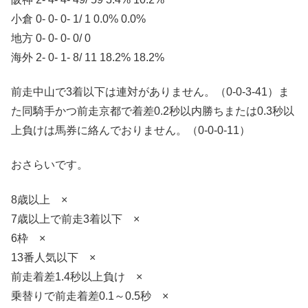
小倉 0- 0- 0- 1/ 1 0.0% 0.0%
地方 0- 0- 0- 0/ 0
海外 2- 0- 1- 8/ 11 18.2% 18.2%
前走中山で3着以下は連対がありません。（0-0-3-41）ま
た同騎手かつ前走京都で着差0.2秒以内勝ちまたは0.3秒以
上負けは馬券に絡んでおりません。（0-0-0-11）
おさらいです。
8歳以上 ×
7歳以上で前走3着以下 ×
6枠 ×
13番人気以下 ×
前走着差1.4秒以上負け ×
乗替りで前走着差0.1～0.5秒 ×