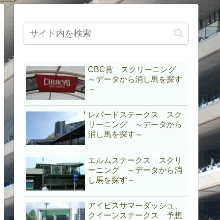
CBC賞 スクリーニング
～データから消し馬を探す
～
レパードステークス スク
リーニング ～データから
消し馬を探す～
エルムステークス スクリ
ーニング ～データから消
し馬を探す～
アイビスサマーダッシュ、
クイーンステークス 予想