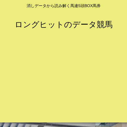
消しデータから読み解く馬連5頭BOX馬券
ロングヒットのデータ競馬