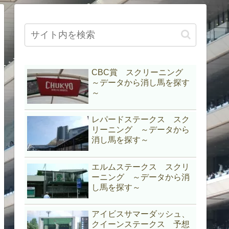
CBC賞 スクリーニング
～データから消し馬を探す
～
レパードステークス スク
リーニング ～データから
消し馬を探す～
エルムステークス スクリ
ーニング ～データから消
し馬を探す～
アイビスサマーダッシュ、
クイーンステークス 予想