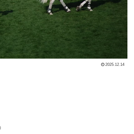
2025.12.14
⑰