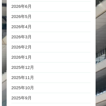
2026年6月
2026年5月
2026年4月
2026年3月
2026年2月
2026年1月
2025年12月
2025年11月
2025年10月
2025年9月