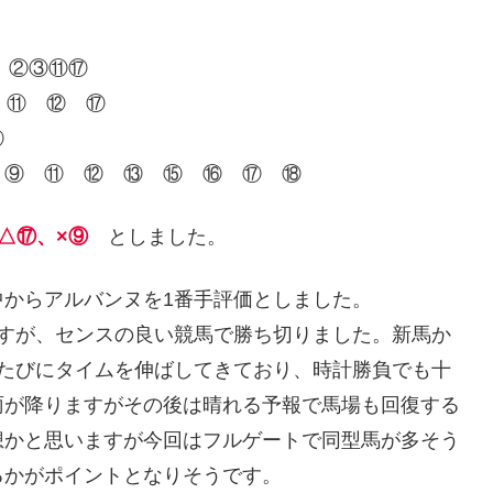
：②③⑪⑰
 ⑪ ⑫ ⑰
⑰
 ⑨ ⑪ ⑫ ⑬ ⑮ ⑯ ⑰ ⑱
△⑰、×⑨
としました。
からアルバンヌを1番手評価としました。
ですが、センスの良い競馬で勝ち切りました。新馬か
うたびにタイムを伸ばしてきており、時計勝負でも十
雨が降りますがその後は晴れる予報で馬場も回復する
想かと思いますが今回はフルゲートで同型馬が多そう
るかがポイントとなりそうです。