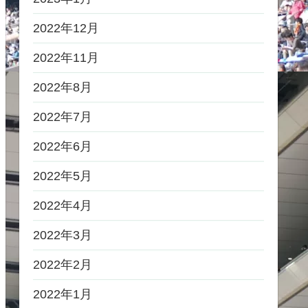
2022年12月
2022年11月
2022年8月
2022年7月
2022年6月
2022年5月
2022年4月
2022年3月
2022年2月
2022年1月