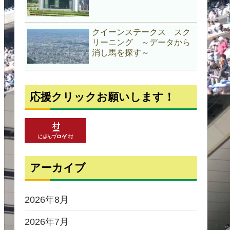
クイーンステークス スク
リーニング ～データから
消し馬を探す～
応援クリックお願いします！
アーカイブ
2026年8月
2026年7月