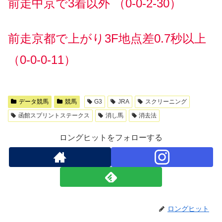
前走中京で3着以外 （0-0-2-30）
前走京都で上がり3F地点差0.7秒以上
（0-0-0-11）
データ競馬
競馬
G3
JRA
スクリーニング
函館スプリントステークス
消し馬
消去法
ロングヒットをフォローする
ロングヒット