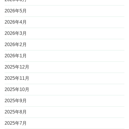
2026年5月
2026年4月
2026年3月
2026年2月
2026年1月
2025年12月
2025年11月
2025年10月
2025年9月
2025年8月
2025年7月