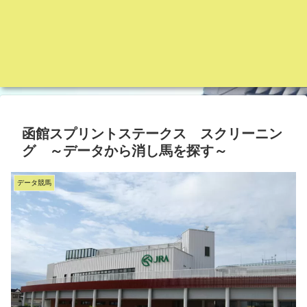
函館スプリントステークス スクリーニン
グ ～データから消し馬を探す～
データ競馬