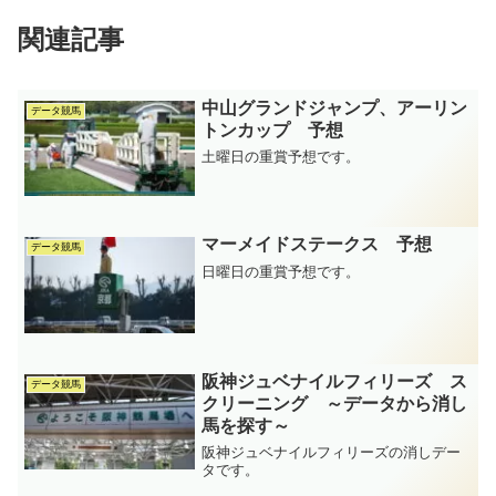
関連記事
中山グランドジャンプ、アーリン
データ競馬
トンカップ 予想
土曜日の重賞予想です。
マーメイドステークス 予想
データ競馬
日曜日の重賞予想です。
阪神ジュベナイルフィリーズ ス
データ競馬
クリーニング ～データから消し
馬を探す～
阪神ジュベナイルフィリーズの消しデー
タです。