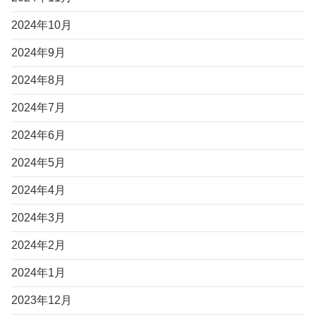
2024年10月
2024年9月
2024年8月
2024年7月
2024年6月
2024年5月
2024年4月
2024年3月
2024年2月
2024年1月
2023年12月