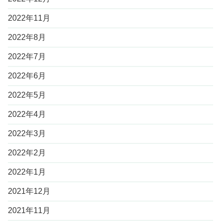
2022年11月
2022年8月
2022年7月
2022年6月
2022年5月
2022年4月
2022年3月
2022年2月
2022年1月
2021年12月
2021年11月