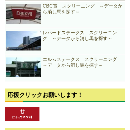
CBC賞 スクリーニング ～データか
ら消し馬を探す～
レパードステークス スクリーニン
グ ～データから消し馬を探す～
エルムステークス スクリーニング
～データから消し馬を探す～
応援クリックお願いします！