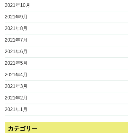
2021年10月
2021年9月
2021年8月
2021年7月
2021年6月
2021年5月
2021年4月
2021年3月
2021年2月
2021年1月
カテゴリー