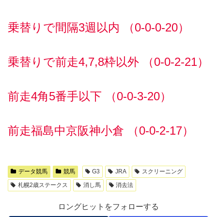
乗替りで間隔3週以内 （0-0-0-20）
乗替りで前走4,7,8枠以外 （0-0-2-21）
前走4角5番手以下 （0-0-3-20）
前走福島中京阪神小倉 （0-0-2-17）
データ競馬
競馬
G3
JRA
スクリーニング
札幌2歳ステークス
消し馬
消去法
ロングヒットをフォローする