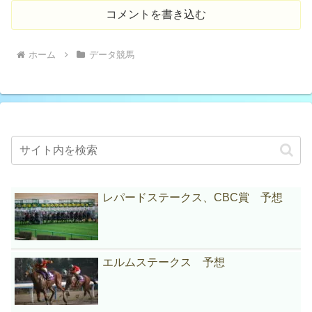
コメントを書き込む
ホーム
データ競馬
レパードステークス、CBC賞 予想
エルムステークス 予想