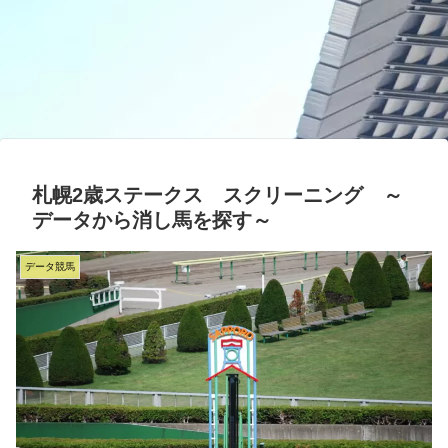
札幌2歳ステークス スクリーニング ～
データから消し馬を探す～
データ競馬