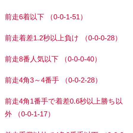
前走6着以下 （0-0-1-51）
前走着差1.2秒以上負け （0-0-0-28）
前走8番人気以下 （0-0-0-40）
前走4角3～4番手 （0-0-2-28）
前走4角1番手で着差0.6秒以上勝ち以
外 （0-0-1-17）