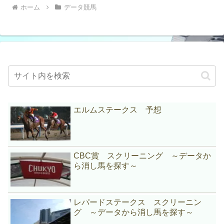
ホーム
データ競馬
エルムステークス 予想
CBC賞 スクリーニング ～データか
ら消し馬を探す～
レパードステークス スクリーニン
グ ～データから消し馬を探す～