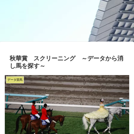
秋華賞 スクリーニング ～データから消
し馬を探す～
データ競馬