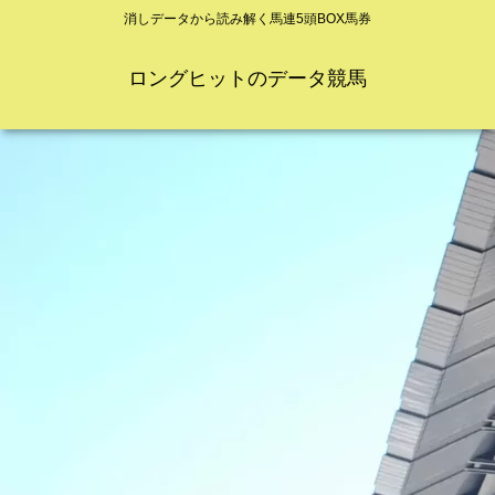
消しデータから読み解く馬連5頭BOX馬券
ロングヒットのデータ競馬