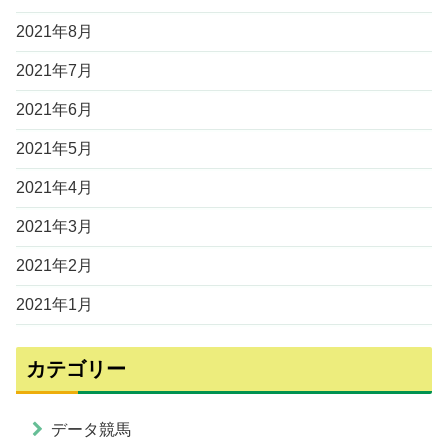
2021年8月
2021年7月
2021年6月
2021年5月
2021年4月
2021年3月
2021年2月
2021年1月
カテゴリー
データ競馬