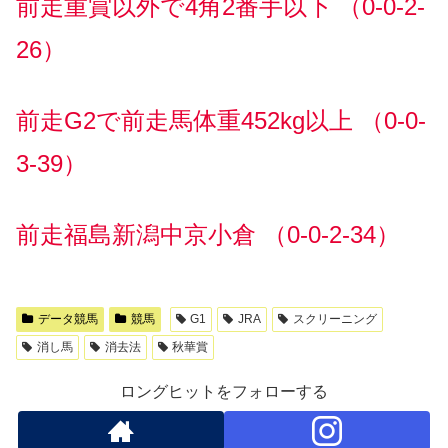
前走重賞以外で4角2番手以下 （0-0-2-
26）
前走G2で前走馬体重452kg以上 （0-0-
3-39）
前走福島新潟中京小倉 （0-0-2-34）
データ競馬
競馬
G1
JRA
スクリーニング
消し馬
消去法
秋華賞
ロングヒットをフォローする