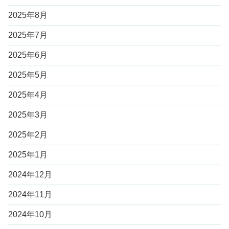
2025年8月
2025年7月
2025年6月
2025年5月
2025年4月
2025年3月
2025年2月
2025年1月
2024年12月
2024年11月
2024年10月