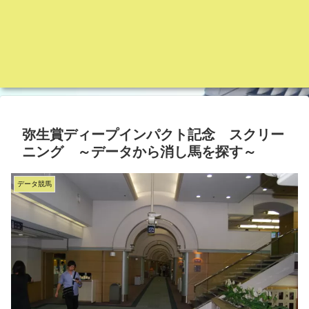
弥生賞ディープインパクト記念 スクリー
ニング ～データから消し馬を探す～
データ競馬