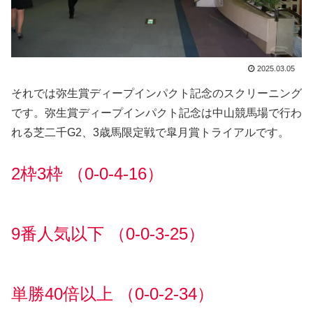
2025.03.05
それでは弥生賞ディープインパクト記念のスクリーニング
です。弥生賞ディープインパクト記念は中山競馬場で行わ
れる芝二千G2、3歳馬限定戦で皐月賞トライアルです。
2枠3枠 （0-0-4-16）
9番人気以下 （0-0-3-25）
単勝40倍以上 （0-0-2-34）