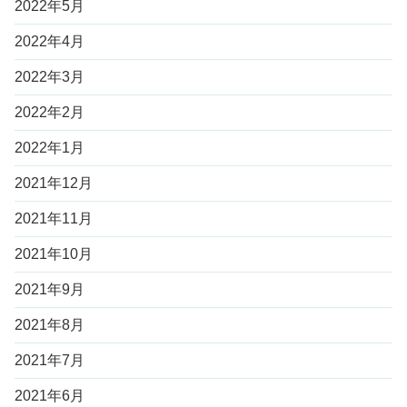
2022年5月
2022年4月
2022年3月
2022年2月
2022年1月
2021年12月
2021年11月
2021年10月
2021年9月
2021年8月
2021年7月
2021年6月