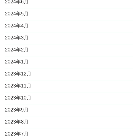
2024年6月
2024年5月
2024年4月
2024年3月
2024年2月
2024年1月
2023年12月
2023年11月
2023年10月
2023年9月
2023年8月
2023年7月