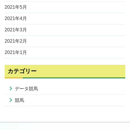
2021年5月
2021年4月
2021年3月
2021年2月
2021年1月
カテゴリー
データ競馬
競馬