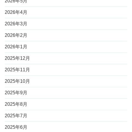
2026年5月
2026年4月
2026年3月
2026年2月
2026年1月
2025年12月
2025年11月
2025年10月
2025年9月
2025年8月
2025年7月
2025年6月