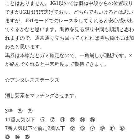
ことはありません。JG1以外では概ね中段からの位置取り
ですがJG1はほぼ逃げており、どちらでもいけるとは思い
ますが、JG1モードでのレースをしてくれると安心感が出
てくるかなと思います。調教を見る限り中間も順調と思わ
れますので、通常通り立ち回ってくれれば勝ち負けには加
わると思います。
馬券は本線だとガミ確定なので、一角崩しが理想です。×
が絡んでくれると中穴程度まで期待できます。
☆アンタレスステークス
消し要素をマッチングさせます。
3枠 ⑤ ⑥
11番人気以下 ⑤ ⑦ ⑨ ⑬ ⑭ ⑮
7番人気以下で前走2着以下 ② ⑤ ⑦ ⑨ ⑪ ⑫
⑬ ⑭ ⑮