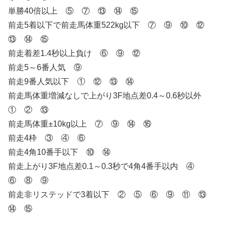
単勝40倍以上 ⑤ ⑦ ⑬ ⑭ ⑮
前走5着以下で前走馬体重522kg以下 ⑦ ⑨ ⑩ ⑫
⑬ ⑭ ⑮
前走着差1.4秒以上負け ⑥ ⑨ ⑫
前走5～6番人気 ⑨
前走9番人気以下 ① ⑫ ⑬ ⑭
前走馬体重増減なしで上がり3F地点差0.4～0.6秒以外
① ② ⑬
前走馬体重±10kg以上 ⑦ ⑨ ⑭ ⑯
前走4枠 ③ ④ ⑥
前走4角10番手以下 ⑩ ⑭
前走上がり3F地点差0.1～0.3秒で4角4番手以内 ④
⑥ ⑧ ⑨
前走非リステッドで3着以下 ② ⑤ ⑥ ⑨ ⑪ ⑬
⑭ ⑮