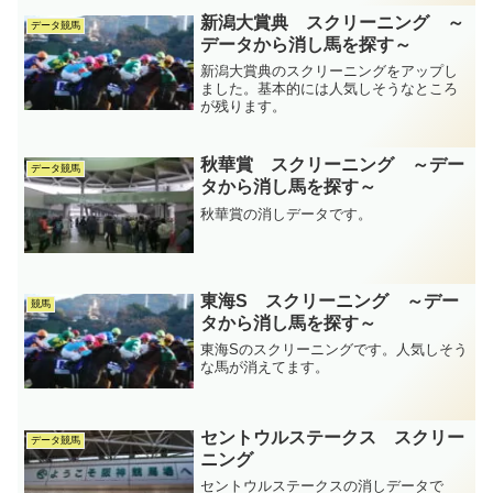
新潟大賞典 スクリーニング ～
データ競馬
データから消し馬を探す～
新潟大賞典のスクリーニングをアップし
ました。基本的には人気しそうなところ
が残ります。
秋華賞 スクリーニング ～デー
データ競馬
タから消し馬を探す～
秋華賞の消しデータです。
東海S スクリーニング ～デー
競馬
タから消し馬を探す～
東海Sのスクリーニングです。人気しそう
な馬が消えてます。
セントウルステークス スクリー
データ競馬
ニング
セントウルステークスの消しデータで