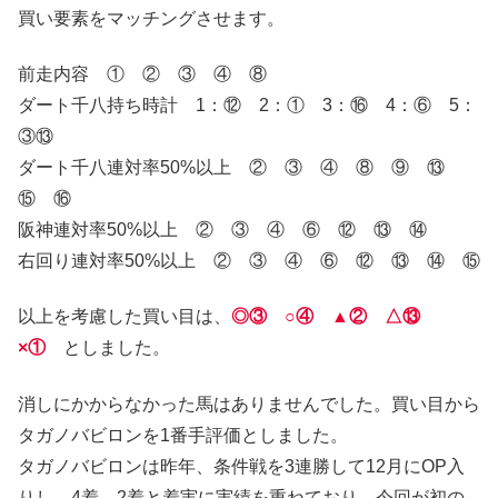
買い要素をマッチングさせます。
前走内容 ① ② ③ ④ ⑧
ダート千八持ち時計 1：⑫ 2：① 3：⑯ 4：⑥ 5：
③⑬
ダート千八連対率50%以上 ② ③ ④ ⑧ ⑨ ⑬
⑮ ⑯
阪神連対率50%以上 ② ③ ④ ⑥ ⑫ ⑬ ⑭
右回り連対率50%以上 ② ③ ④ ⑥ ⑫ ⑬ ⑭ ⑮
以上を考慮した買い目は、
◎③ ○④ ▲② △⑬
×①
としました。
消しにかからなかった馬はありませんでした。買い目から
タガノバビロンを1番手評価としました。
タガノバビロンは昨年、条件戦を3連勝して12月にOP入
りし、4着→2着と着実に実績を重ねており、今回が初の