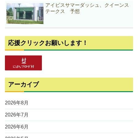
アイビスサマーダッシュ、クイーンス
テークス 予想
応援クリックお願いします！
アーカイブ
2026年8月
2026年7月
2026年6月