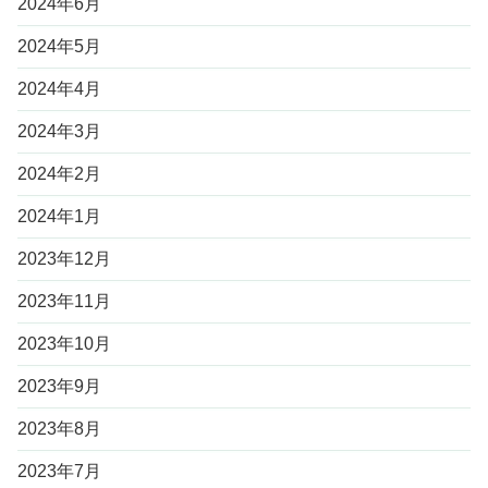
2024年6月
2024年5月
2024年4月
2024年3月
2024年2月
2024年1月
2023年12月
2023年11月
2023年10月
2023年9月
2023年8月
2023年7月