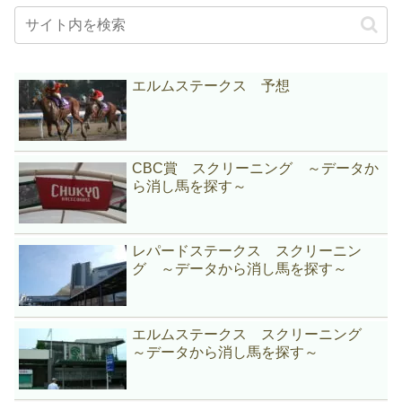
エルムステークス 予想
CBC賞 スクリーニング ～データか
ら消し馬を探す～
レパードステークス スクリーニン
グ ～データから消し馬を探す～
エルムステークス スクリーニング
～データから消し馬を探す～