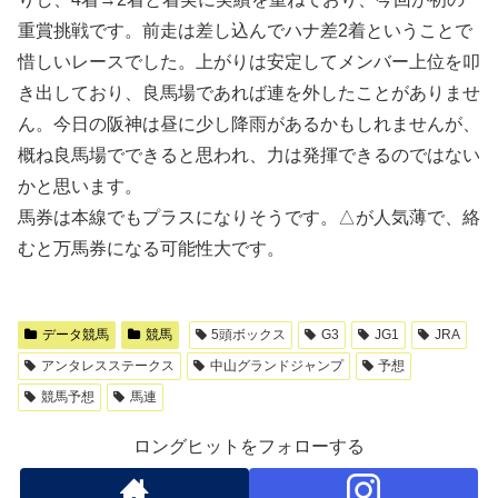
重賞挑戦です。前走は差し込んでハナ差2着ということで
惜しいレースでした。上がりは安定してメンバー上位を叩
き出しており、良馬場であれば連を外したことがありませ
ん。今日の阪神は昼に少し降雨があるかもしれませんが、
概ね良馬場でできると思われ、力は発揮できるのではない
かと思います。
馬券は本線でもプラスになりそうです。△が人気薄で、絡
むと万馬券になる可能性大です。
データ競馬
競馬
5頭ボックス
G3
JG1
JRA
アンタレスステークス
中山グランドジャンプ
予想
競馬予想
馬連
ロングヒットをフォローする