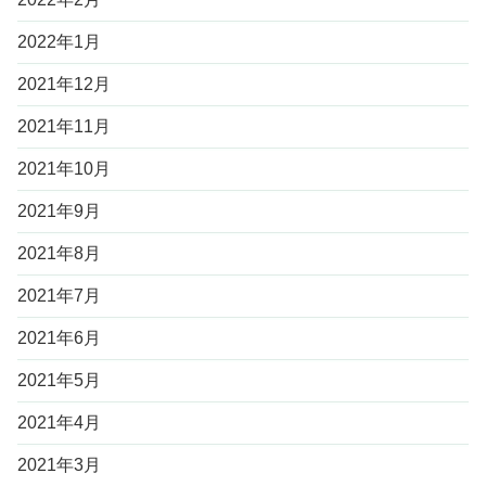
2022年1月
2021年12月
2021年11月
2021年10月
2021年9月
2021年8月
2021年7月
2021年6月
2021年5月
2021年4月
2021年3月