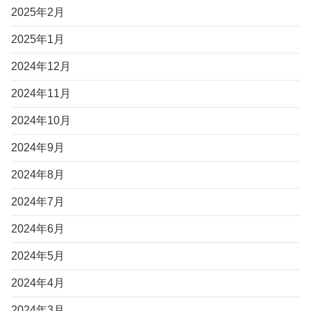
2025年2月
2025年1月
2024年12月
2024年11月
2024年10月
2024年9月
2024年8月
2024年7月
2024年6月
2024年5月
2024年4月
2024年3月