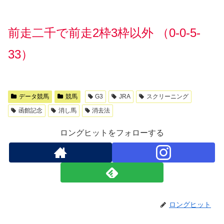
前走二千で前走2枠3枠以外 （0-0-5-
33）
データ競馬
競馬
G3
JRA
スクリーニング
函館記念
消し馬
消去法
ロングヒットをフォローする
ロングヒット