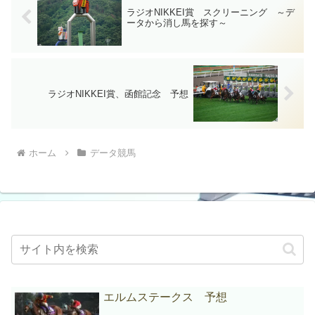
ラジオNIKKEI賞 スクリーニング ～デ
ータから消し馬を探す～
ラジオNIKKEI賞、函館記念 予想
ホーム
データ競馬
エルムステークス 予想