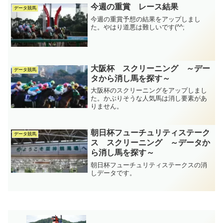
今週の重賞 レース結果
データ競馬
今週の重賞予想の結果をアップしまし
た。やはり道悪は難しいです(^^;
大阪杯 スクリーニング ～デー
データ競馬
タから消し馬を探す～
大阪杯のスクリーニングをアップしまし
た。かぶりそうな人気馬は消し要素があ
りません。
朝日杯フューチュリティステーク
データ競馬
ス スクリーニング ～データか
ら消し馬を探す～
朝日杯フューチュリティステークスの消
しデータです。