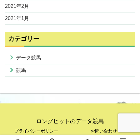
2021年2月
2021年1月
カテゴリー
データ競馬
競馬
ロングヒットのデータ競馬
プライバシーポリシー
お問い合わせ