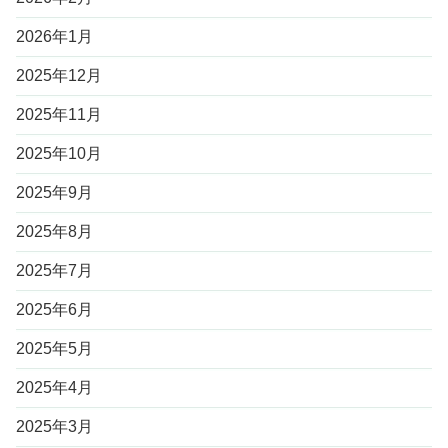
2026年1月
2025年12月
2025年11月
2025年10月
2025年9月
2025年8月
2025年7月
2025年6月
2025年5月
2025年4月
2025年3月