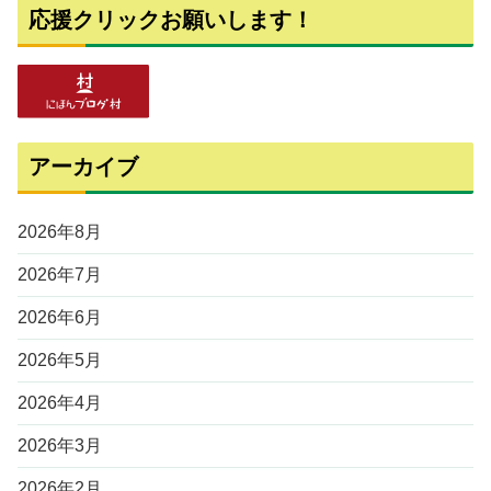
応援クリックお願いします！
アーカイブ
2026年8月
2026年7月
2026年6月
2026年5月
2026年4月
2026年3月
2026年2月