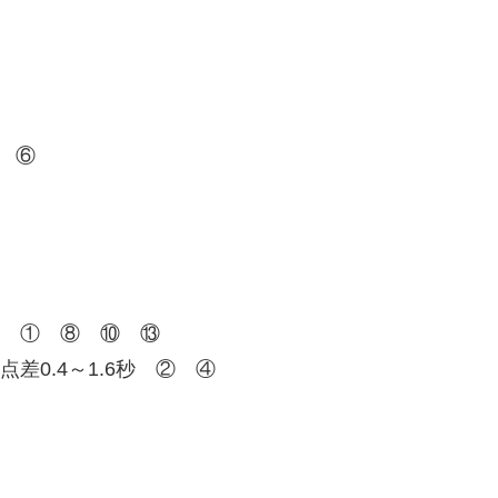
 ⑥
ち ① ⑧ ⑩ ⑬
差0.4～1.6秒 ② ④