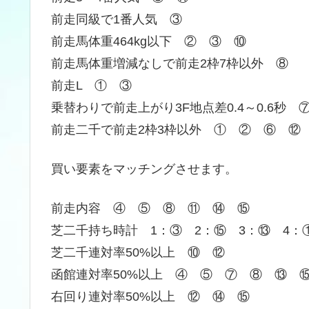
前走同級で1番人気 ③
前走馬体重464kg以下 ② ③ ⑩
前走馬体重増減なしで前走2枠7枠以外 ⑧
前走L ① ③
乗替わりで前走上がり3F地点差0.4～0.6秒 
前走二千で前走2枠3枠以外 ① ② ⑥ ⑫
買い要素をマッチングさせます。
前走内容 ④ ⑤ ⑧ ⑪ ⑭ ⑮
芝二千持ち時計 1：③ 2：⑮ 3：⑬ 4：
芝二千連対率50%以上 ⑩ ⑫
函館連対率50%以上 ④ ⑤ ⑦ ⑧ ⑬ 
右回り連対率50%以上 ⑫ ⑭ ⑮