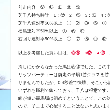
前走内容 ② ⑥ ⑧ ⑪ ⑫
芝千八持ち時計 1：⑫ 2：⑤ 3：⑬ 4：
芝千八連対率50%以上 ① ② ③ ⑤ ⑦
福島連対率50%以上 ① ⑥ ⑨
右回り連対率50%以上 ① ⑦ ⑧ ⑪ ⑫
以上を考慮した買い目は、
◎⑤ ○⑫ ▲② 
消しにかからなかった馬は⑤⑭でした。この
リッツパーティーは前走の平場1勝クラスを
りませんでしたが、0.4秒差で快勝、そこか
いずれも勝利で飾っており、千八は得意です
線が短い競馬場は初めてということで、この
ので、そこまで心配することはないと思いま