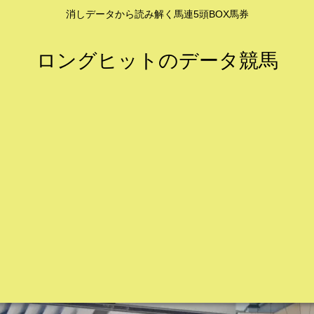
消しデータから読み解く馬連5頭BOX馬券
ロングヒットのデータ競馬