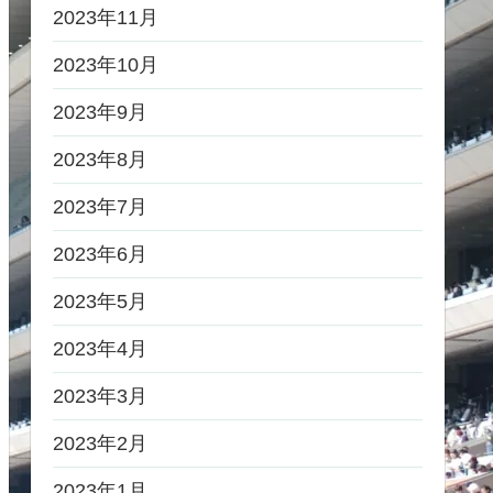
2023年11月
2023年10月
2023年9月
2023年8月
2023年7月
2023年6月
2023年5月
2023年4月
2023年3月
2023年2月
2023年1月