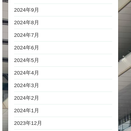
2024年9月
2024年8月
2024年7月
2024年6月
2024年5月
2024年4月
2024年3月
2024年2月
2024年1月
2023年12月