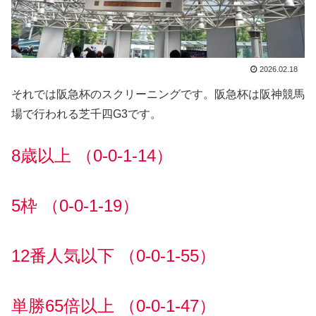
2026.02.18
それでは阪急杯のスクリーニングです。阪急杯は阪神競馬
場で行われる芝千四G3です。
8歳以上 （0-0-1-14）
5枠 （0-0-1-19）
12番人気以下 （0-0-1-55）
単勝65倍以上 （0-0-1-47）