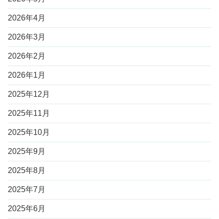
2026年4月
2026年3月
2026年2月
2026年1月
2025年12月
2025年11月
2025年10月
2025年9月
2025年8月
2025年7月
2025年6月