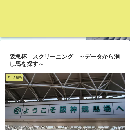
阪急杯 スクリーニング ～データから消
し馬を探す～
データ競馬