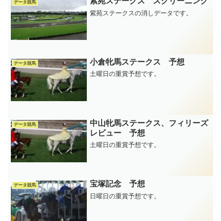
紫苑ステークス スクリーニング
データ競馬
紫苑ステークスの消しデータです。
小倉牝馬ステークス 予想
データ競馬
土曜日の重賞予想です。
中山牝馬ステークス、フィリーズ
データ競馬
レビュー 予想
土曜日の重賞予想です。
宝塚記念 予想
データ競馬
日曜日の重賞予想です。