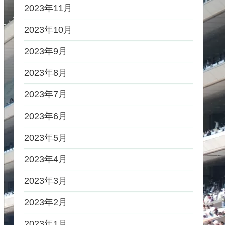
2023年11月
2023年10月
2023年9月
2023年8月
2023年7月
2023年6月
2023年5月
2023年4月
2023年3月
2023年2月
2023年1月