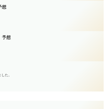
予想
 予想
ました。