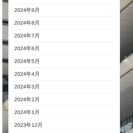
2024年9月
2024年8月
2024年7月
2024年6月
2024年5月
2024年4月
2024年3月
2024年2月
2024年1月
2023年12月