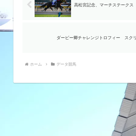
高松宮記念、マーチステークス
ダービー卿チャレンジトロフィー スク
ホーム
データ競馬