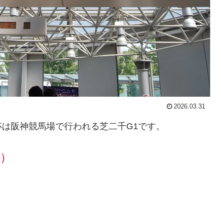
2026.03.31
は阪神競馬場で行われる芝二千G1です。
7）