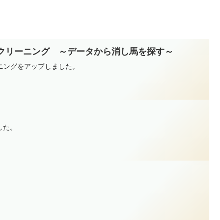
スクリーニング ～データから消し馬を探す～
ニングをアップしました。
した。