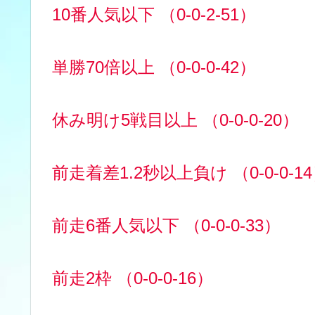
10番人気以下 （0-0-2-51）
単勝70倍以上 （0-0-0-42）
休み明け5戦目以上 （0-0-0-20）
前走着差1.2秒以上負け （0-0-0-1
前走6番人気以下 （0-0-0-33）
前走2枠 （0-0-0-16）