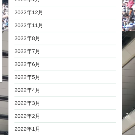
2022年12月
2022年11月
2022年8月
2022年7月
2022年6月
2022年5月
2022年4月
2022年3月
2022年2月
2022年1月