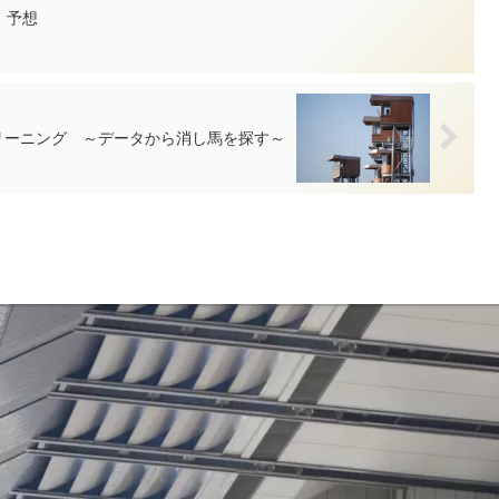
 予想
リーニング ～データから消し馬を探す～