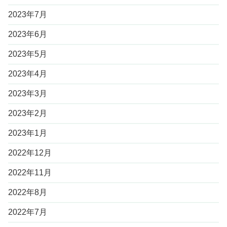
2023年7月
2023年6月
2023年5月
2023年4月
2023年3月
2023年2月
2023年1月
2022年12月
2022年11月
2022年8月
2022年7月