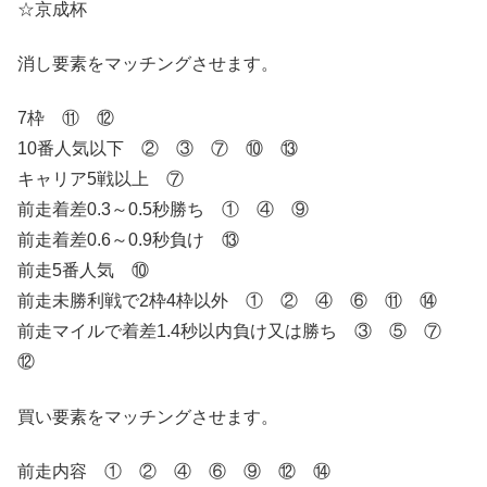
☆京成杯
消し要素をマッチングさせます。
7枠 ⑪ ⑫
10番人気以下 ② ③ ⑦ ⑩ ⑬
キャリア5戦以上 ⑦
前走着差0.3～0.5秒勝ち ① ④ ⑨
前走着差0.6～0.9秒負け ⑬
前走5番人気 ⑩
前走未勝利戦で2枠4枠以外 ① ② ④ ⑥ ⑪ ⑭
前走マイルで着差1.4秒以内負け又は勝ち ③ ⑤ ⑦
⑫
買い要素をマッチングさせます。
前走内容 ① ② ④ ⑥ ⑨ ⑫ ⑭