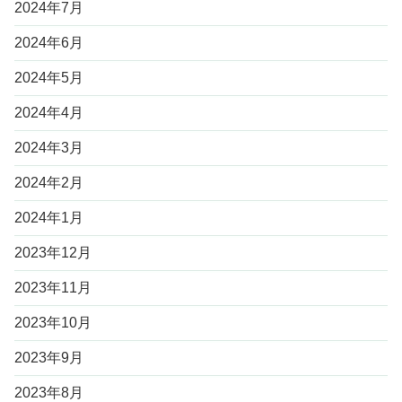
2024年7月
2024年6月
2024年5月
2024年4月
2024年3月
2024年2月
2024年1月
2023年12月
2023年11月
2023年10月
2023年9月
2023年8月