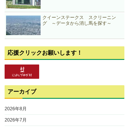
クイーンステークス スクリーニン
グ ～データから消し馬を探す～
応援クリックお願いします！
アーカイブ
2026年8月
2026年7月