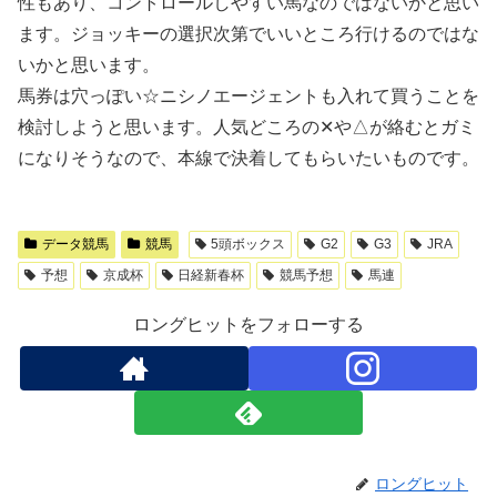
性もあり、コントロールしやすい馬なのではないかと思い
ます。ジョッキーの選択次第でいいところ行けるのではな
いかと思います。
馬券は穴っぽい☆ニシノエージェントも入れて買うことを
検討しようと思います。人気どころの✕や△が絡むとガミ
になりそうなので、本線で決着してもらいたいものです。
データ競馬
競馬
5頭ボックス
G2
G3
JRA
予想
京成杯
日経新春杯
競馬予想
馬連
ロングヒットをフォローする
ロングヒット