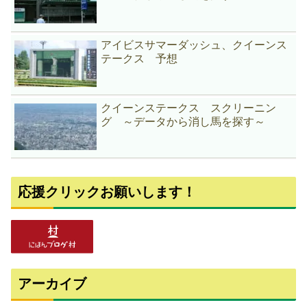
アイビスサマーダッシュ、クイーンス
テークス 予想
クイーンステークス スクリーニン
グ ～データから消し馬を探す～
応援クリックお願いします！
アーカイブ