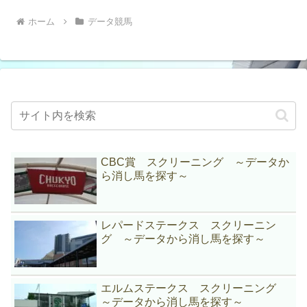
ホーム
データ競馬
CBC賞 スクリーニング ～データか
ら消し馬を探す～
レパードステークス スクリーニン
グ ～データから消し馬を探す～
エルムステークス スクリーニング
～データから消し馬を探す～