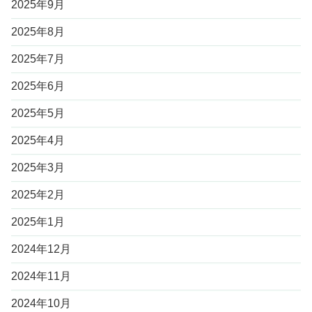
2025年9月
2025年8月
2025年7月
2025年6月
2025年5月
2025年4月
2025年3月
2025年2月
2025年1月
2024年12月
2024年11月
2024年10月