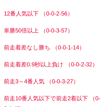
12番人気以下 （0-0-2-56）
単勝50倍以上 （0-0-3-57）
前走着差なし勝ち （0-0-1-14）
前走着差0.9秒以上負け （0-0-2-32）
前走3～4番人気 （0-0-3-27）
前走10番人気以下で前走2着以下 （0-