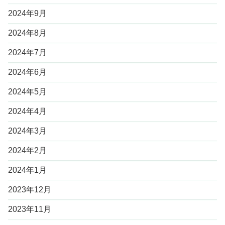
2024年9月
2024年8月
2024年7月
2024年6月
2024年5月
2024年4月
2024年3月
2024年2月
2024年1月
2023年12月
2023年11月