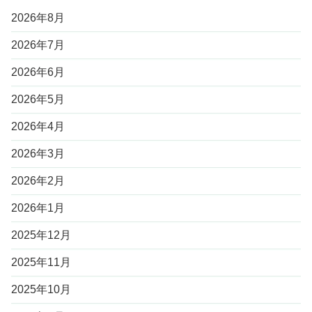
2026年8月
2026年7月
2026年6月
2026年5月
2026年4月
2026年3月
2026年2月
2026年1月
2025年12月
2025年11月
2025年10月